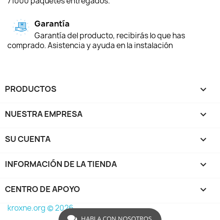
71000 paquetes entregados.
Garantía
Garantía del producto, recibirás lo que has
comprado. Asistencia y ayuda en la instalación
PRODUCTOS

NUESTRA EMPRESA

SU CUENTA

INFORMACIÓN DE LA TIENDA
keyboard_arrow_down
CENTRO DE APOYO

kroxne.org © 2026
HABLA CON NOSOTROS