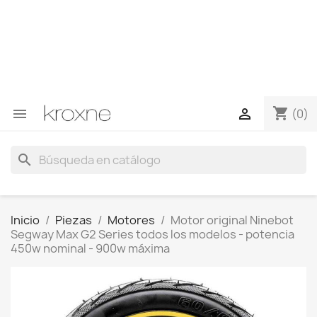
Si no has encontrado el producto que buscas o tienes
dudas sobre un producto en concreto tú puedes
contactar con nosotros a través de Whatsapp para
obtener una respuesta más rápida a tus consultas -->
Whatsapp +34 696403761
shopping_cart


(0)
search
Inicio
Piezas
Motores
Motor original Ninebot
Segway Max G2 Series todos los modelos - potencia
450w nominal - 900w máxima