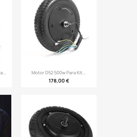
Vista rápida

...
Motor D52 500w Para Kit...
178,00 €