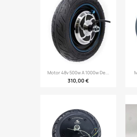
Vista rápida

Motor 48v 500w A 1000w De...
M
310,00 €