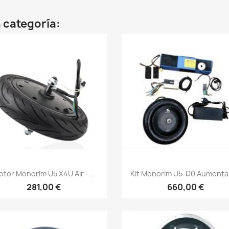
 categoría:
Vista rápida
Vista rápida


tor Monorim U5 X4U Air -...
Kit Monorim U5-D0 Aumenta 
281,00 €
660,00 €