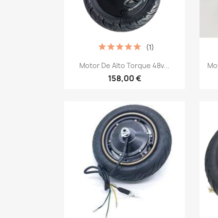
(1)
Vista rápida

Motor De Alto Torque 48v...
Mo
158,00 €