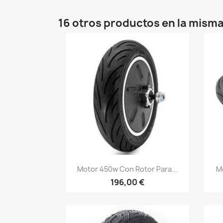
16 otros productos en la misma
Vista rápida

Motor 450w Con Rotor Para...
Mo
196,00 €