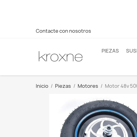
Si no has encontrado el producto que buscas o tienes dud
más rápida a tus consultas --> Whatsapp +34 696403761
Contacte con nosotros
PIEZAS
SUS
Inicio
Piezas
Motores
Motor 48v 50