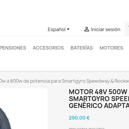
as sobre un producto en concreto tú puedes contactar con nos
s


Español
Iniciar sesión
PENSIONES
ACCESORIOS
BATERÍAS
MOTORES
0w a 800w de potencia para Smartgyro Speedway & Rockwa
MOTOR 48V 500W 
SMARTGYRO SPEE
GENÉRICO ADAPT
290,00 €