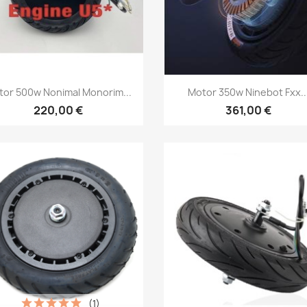
Vista rápida
Vista rápida


tor 500w Nonimal Monorim...
Motor 350w Ninebot Fxx..
220,00 €
361,00 €
(1)