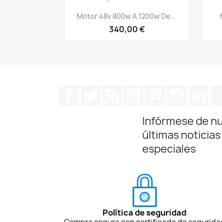
Vista rápida

Motor 48v 800w A 1200w De...
340,00 €
Facebook
Twitter
Rss
YouTube
Pinterest
Instagra
Lin
Infórmese de n
últimas noticias
especiales
Política de seguridad