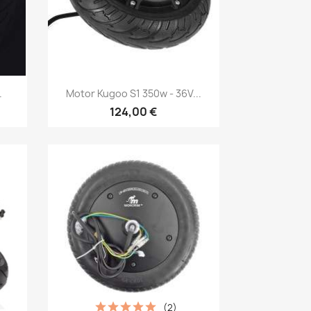
Vista rápida

.
Motor Kugoo S1 350w - 36V...
124,00 €
(2)