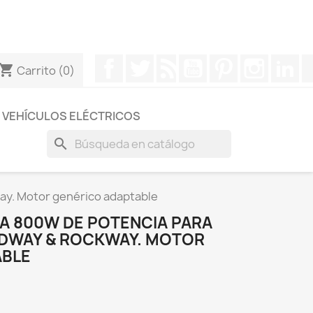
otros a través de Whatsapp para obtener una respuesta
Facebook
Twitter
Rss
YouTube
Pinterest
Instagr
Li
hopping_cart
Carrito
(0)
VEHÍCULOS ELÉCTRICOS
search
y. Motor genérico adaptable
A 800W DE POTENCIA PARA
DWAY & ROCKWAY. MOTOR
ABLE