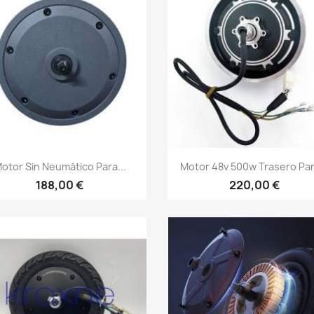
Vista rápida
Vista rápida


otor Sin Neumático Para...
Motor 48v 500w Trasero Para
188,00 €
220,00 €