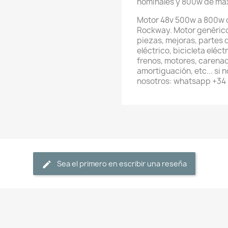
nominales y 800w de má
Motor 48v 500w a 800w 
Rockway. Motor genérico
piezas, mejoras, partes 
eléctrico, bicicleta eléc
frenos, motores, carenad
amortiguación, etc... si
nosotros: whatsapp +34
Sea el primero en escribir una reseña