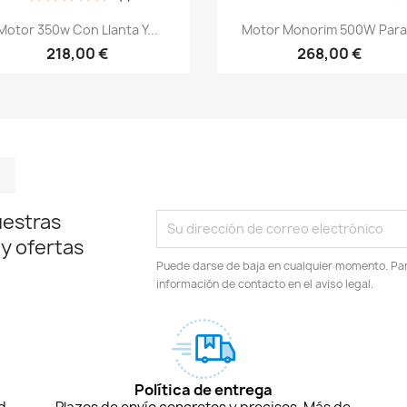
Vista rápida
Vista rápida


Motor 350w Con Llanta Y...
Motor Monorim 500W Para.
218,00 €
268,00 €
m
kedIn
TikTok
uestras
 y ofertas
Puede darse de baja en cualquier momento. Para
información de contacto en el aviso legal.
Política de entrega