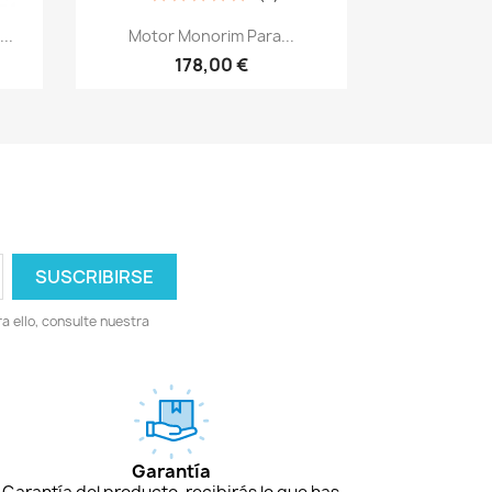
Vista rápida

..
Motor Monorim Para...
178,00 €
 ello, consulte nuestra
Garantía