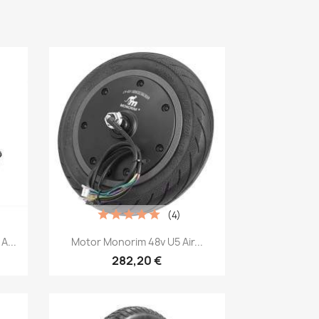
(4)
Vista rápida

A...
Motor Monorim 48v U5 Air...
282,20 €