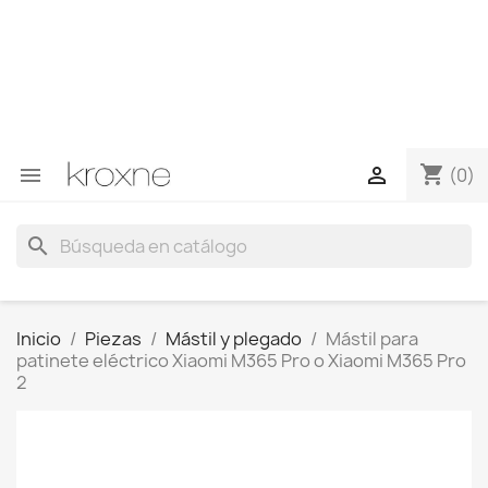
Si no has encontrado el producto que buscas o tienes
dudas sobre un producto en concreto tú puedes
contactar con nosotros a través de Whatsapp para
obtener una respuesta más rápida a tus consultas -->
Whatsapp +34 696403761
shopping_cart


(0)
search
Inicio
Piezas
Mástil y plegado
Mástil para
patinete eléctrico Xiaomi M365 Pro o Xiaomi M365 Pro
2