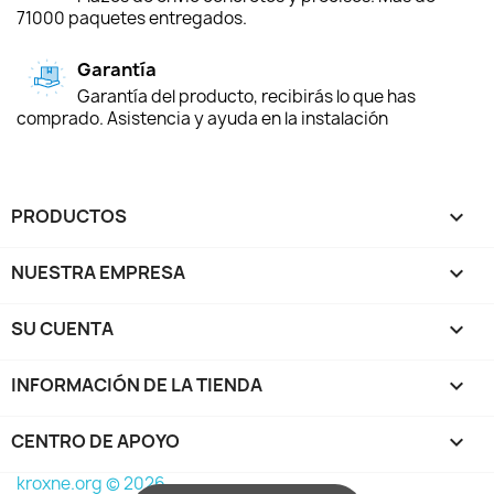
71000 paquetes entregados.
Garantía
Garantía del producto, recibirás lo que has
comprado. Asistencia y ayuda en la instalación
PRODUCTOS

NUESTRA EMPRESA

SU CUENTA

INFORMACIÓN DE LA TIENDA
keyboard_arrow_down
CENTRO DE APOYO

kroxne.org © 2026