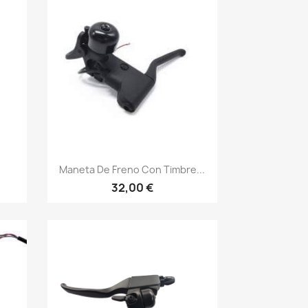
Vista rápida

Maneta De Freno Con Timbre...
32,00 €