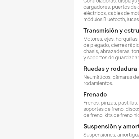
Controladoras, displays y
cargadores, puertos de 
eléctricos, cables de mot
módulos Bluetooth, luces 
Transmisión y estr
Motores, ejes, horquillas
de plegado, cierres rápi
chasis, abrazaderas, torn
y soportes de guardabar
Ruedas y rodadura
Neumáticos, cámaras de ai
rodamientos.
Frenado
Frenos, pinzas, pastillas
soportes de freno, discos
de freno, kits de freno hi
Suspensión y amor
Suspensiones, amortigua