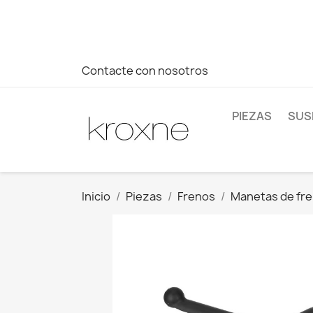
Si no has encontrado el producto que buscas o tienes dud
más rápida a tus consultas --> Whatsapp +34 696403761
Contacte con nosotros
PIEZAS
SUS
Inicio
Piezas
Frenos
Manetas de fr