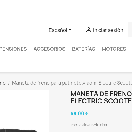
as sobre un producto en concreto tú puedes contactar con nos
s


Español
Iniciar sesión
PENSIONES
ACCESORIOS
BATERÍAS
MOTORES
eno
Maneta de freno para patinete Xiaomi Electric Scoote
MANETA DE FRENO 
ELECTRIC SCOOTE
68,00 €
Impuestos incluidos