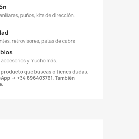
ión
anillares, puños, kits de dirección,
idad
ntes, retrovisores, patas de cabra.
mbios
 accesorios y mucho más.
l producto que buscas o tienes dudas,
sApp → +34 696403761. También
e.