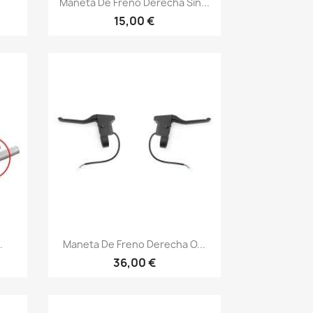
Maneta De Freno Derecha Sin...
15,00 €
Vista rápida

.
Maneta De Freno Derecha O...
36,00 €