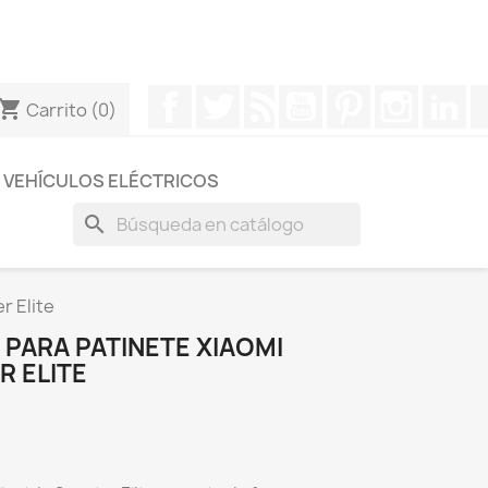
otros a través de Whatsapp para obtener una respuesta
Facebook
Twitter
Rss
YouTube
Pinterest
Instagr
Li
hopping_cart
Carrito
(0)
VEHÍCULOS ELÉCTRICOS
search
r Elite
PARA PATINETE XIAOMI
R ELITE