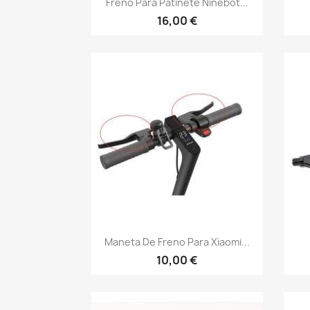
Freno Para Patinete Ninebot...
16,00 €
Vista rápida

Maneta De Freno Para Xiaomi...
10,00 €