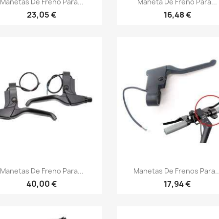
Manetas De Freno Para...
Maneta De Freno Para...
23,05 €
16,48 €
Vista rápida
Vista rápida


Manetas De Freno Para...
Manetas De Frenos Para..
40,00 €
17,94 €