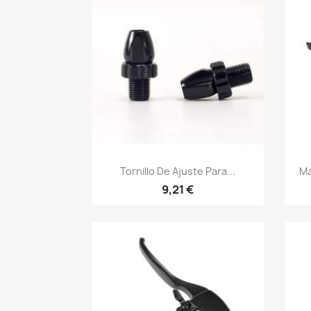
Vista rápida

Tornillo De Ajuste Para...
Ma
9,21 €