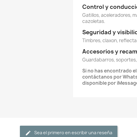
Control y conducc
Gatillos, aceleradores, m
cazoletas.
Seguridad y visibil
Timbres, claxon, reflecta
Accesorios y reca
Guardabarros, soportes,
Si no has encontrado e
contáctanos por What
disponible por iMessag
Sea el primero en escribir una reseña