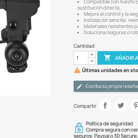
Compatible con Xiaomi El
sustitución directa.
Mejora el control y la s
Instalación sencilla: re
Materiales resistentes pa
Soluciona holguras o rot
Cantidad

AÑADIR 

Últimas unidades en st
Escriba su propia reseña
Compartir
Política de seguridad
Compra segura con cer
seguros: Paypal o 3D Secure.