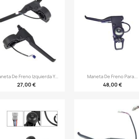
Vista rápida
Vista rápida


neta De Freno Izquierda Y...
Maneta De Freno Para...
27,00 €
48,00 €