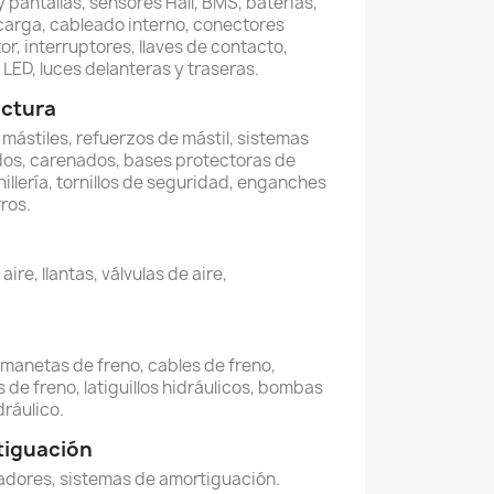
 pantallas, sensores Hall, BMS, baterías,
carga, cableado interno, conectores
or, interruptores, llaves de contacto,
LED, luces delanteras y traseras.
uctura
, mástiles, refuerzos de mástil, sistemas
dos, carenados, bases protectoras de
illería, tornillos de seguridad, enganches
ros.
re, llantas, válvulas de aire,
, manetas de freno, cables de freno,
 de freno, latiguillos hidráulicos, bombas
dráulico.
tiguación
dores, sistemas de amortiguación.