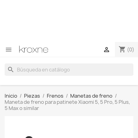
Si no has encontrado el producto que buscas o tienes
dudas sobre un producto en concreto tú puedes
contactar con nosotros a través de Whatsapp para
obtener una respuesta más rápida a tus consultas -->
Whatsapp +34 696403761
shopping_cart


(0)
search
Inicio
Piezas
Frenos
Manetas de freno
Maneta de freno para patinete Xiaomi 5, 5 Pro, 5 Plus,
5 Max o similar