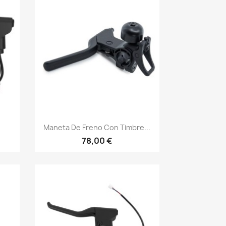
Vista rápida

Maneta De Freno Con Timbre...
78,00 €