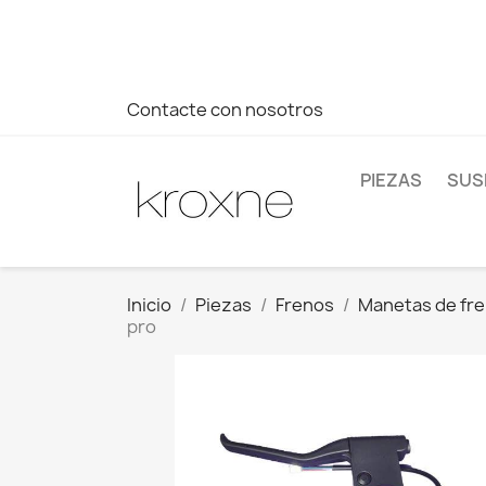
Si no has encontrado el producto que buscas o tienes dud
más rápida a tus consultas --> Whatsapp +34 696403761
Contacte con nosotros
PIEZAS
SUS
Inicio
Piezas
Frenos
Manetas de fr
pro