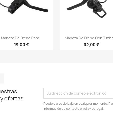
Vista rápida
Vista rápida


Maneta De Freno Para...
Maneta De Freno Con Timbre
19,00 €
32,00 €
m
kedIn
TikTok
uestras
 y ofertas
Puede darse de baja en cualquier momento. Para
información de contacto en el aviso legal.