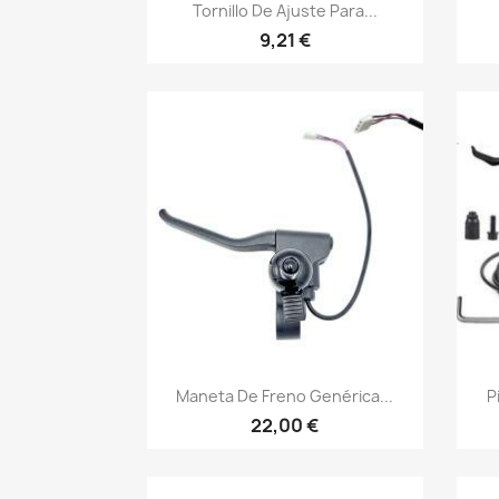
Vista rápida

Tornillo De Ajuste Para...
9,21 €
Vista rápida

Maneta De Freno Genérica...
P
22,00 €