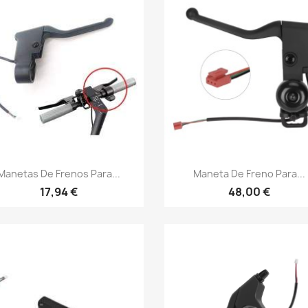
Vista rápida
Vista rápida


Manetas De Frenos Para...
Maneta De Freno Para...
17,94 €
48,00 €