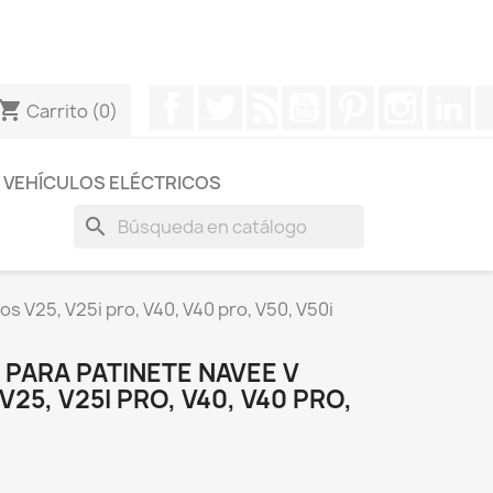
otros a través de Whatsapp para obtener una respuesta
Facebook
Twitter
Rss
YouTube
Pinterest
Instagr
Li
hopping_cart
Carrito
(0)
VEHÍCULOS ELÉCTRICOS
search
s V25, V25i pro, V40, V40 pro, V50, V50i
PARA PATINETE NAVEE V
25, V25I PRO, V40, V40 PRO,