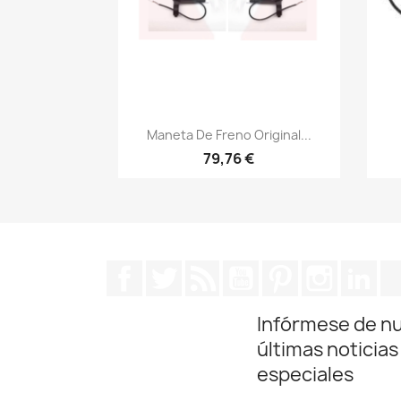
Vista rápida

Maneta De Freno Original...
79,76 €
Facebook
Twitter
Rss
YouTube
Pinterest
Instagra
Lin
Infórmese de n
últimas noticias
especiales