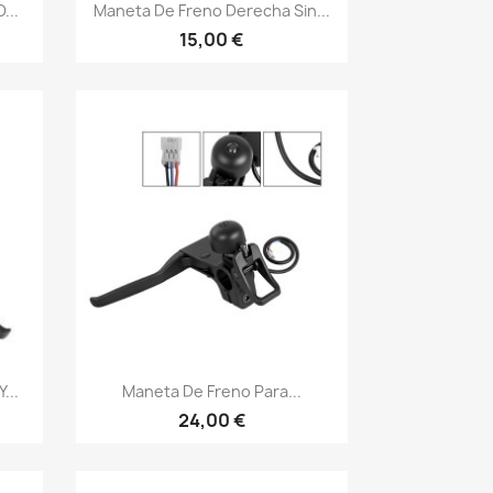
Vista rápida

...
Maneta De Freno Derecha Sin...
15,00 €
Vista rápida

...
Maneta De Freno Para...
24,00 €