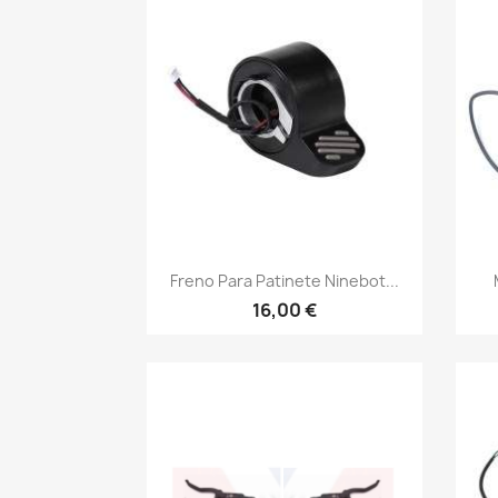
Vista rápida

Freno Para Patinete Ninebot...
16,00 €