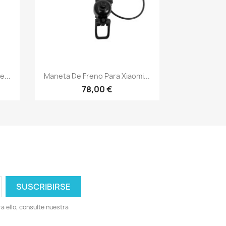
Vista rápida

...
Maneta De Freno Para Xiaomi...
78,00 €
 ello, consulte nuestra