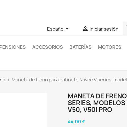
as sobre un producto en concreto tú puedes contactar con nos
s


Español
Iniciar sesión
PENSIONES
ACCESORIOS
BATERÍAS
MOTORES
eno
Maneta de freno para patinete Navee V series, modelo
MANETA DE FRENO 
SERIES, MODELOS V
V50, V50I PRO
44,00 €