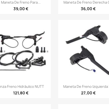
Vista rápida
Vista rápida


Maneta De Freno Para...
Maneta De Freno Derecha O
39,00 €
36,00 €
Vista rápida
Vista rápida


inza Freno Hidráulico NUTT
Maneta De Freno Izquierda Y
121,80 €
27,00 €