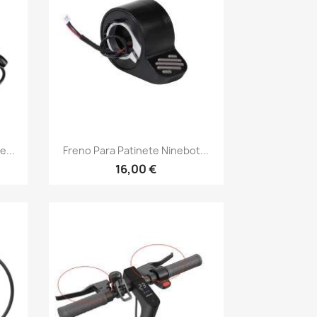
Vista rápida

...
Freno Para Patinete Ninebot...
16,00 €