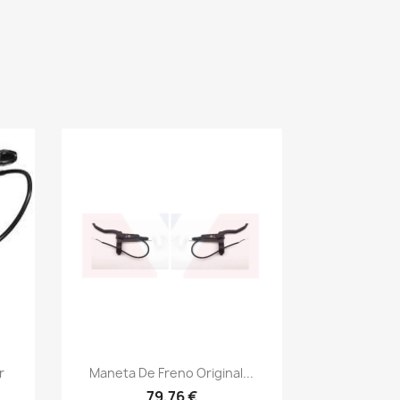
Vista rápida

r
Maneta De Freno Original...
79,76 €