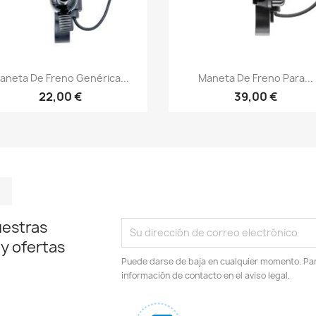
Vista rápida
Vista rápida


aneta De Freno Genérica...
Maneta De Freno Para...
22,00 €
39,00 €
m
kedIn
TikTok
uestras
 y ofertas
Puede darse de baja en cualquier momento. Para
información de contacto en el aviso legal.