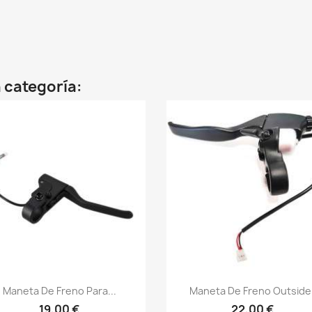
 categoría:
Vista rápida
Vista rápida


Maneta De Freno Para...
Maneta De Freno Outside
19,00 €
22,00 €