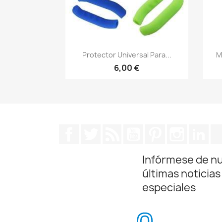
Vista rápida

Protector Universal Para...
M
6,00 €
Facebook
Twitter
Rss
YouTube
Pinterest
Instagra
Lin
Infórmese de n
últimas noticias
especiales