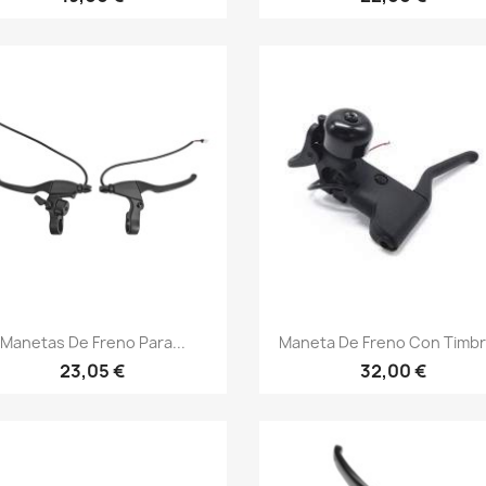
Vista rápida
Vista rápida


Manetas De Freno Para...
Maneta De Freno Con Timbre
23,05 €
32,00 €