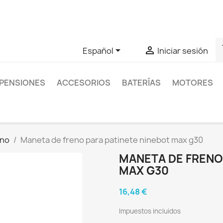
as sobre un producto en concreto tú puedes contactar con nos
s


Español
Iniciar sesión
PENSIONES
ACCESORIOS
BATERÍAS
MOTORES
eno
Maneta de freno para patinete ninebot max g30
MANETA DE FRENO
MAX G30
16,48 €
Impuestos incluidos