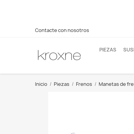
Si no has encontrado el producto que buscas o tienes dud
más rápida a tus consultas --> Whatsapp +34 696403761
Contacte con nosotros
PIEZAS
SUS
Inicio
Piezas
Frenos
Manetas de fr