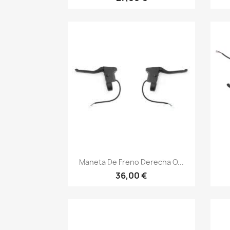
Vista rápida

Maneta De Freno Derecha O...
36,00 €