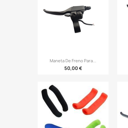
Vista rápida

Maneta De Freno Para...
50,00 €