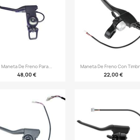
Vista rápida
Vista rápida


Maneta De Freno Para...
Maneta De Freno Con Timbre
48,00 €
22,00 €