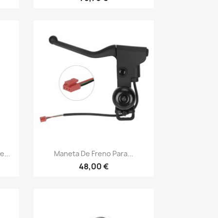
Vista rápida

...
Maneta De Freno Para...
48,00 €