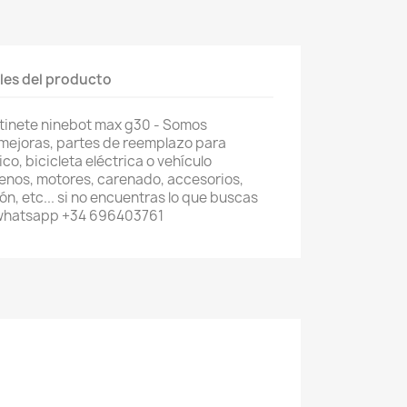
les del producto
tinete ninebot max g30 - Somos
 mejoras, partes de reemplazo para
co, bicicleta eléctrica o vehículo
renos, motores, carenado, accesorios,
n, etc... si no encuentras lo que buscas
 whatsapp +34 696403761