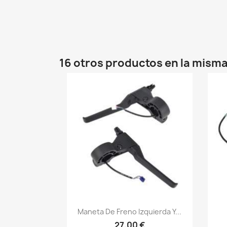
16 otros productos en la misma
Vista rápida

Maneta De Freno Izquierda Y...
27,00 €