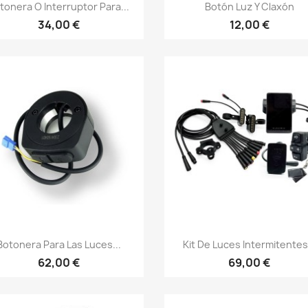
Vista rápida
Vista rápida


tonera O Interruptor Para...
Botón Luz Y Claxón
34,00 €
12,00 €
Vista rápida
Vista rápida


Botonera Para Las Luces...
Kit De Luces Intermitentes.
62,00 €
69,00 €