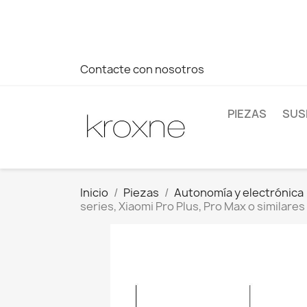
Si no has encontrado el producto que buscas o tienes dud
más rápida a tus consultas --> Whatsapp +34 696403761
Contacte con nosotros
PIEZAS
SUS
Inicio
Piezas
Autonomía y electrónica
series, Xiaomi Pro Plus, Pro Max o similares