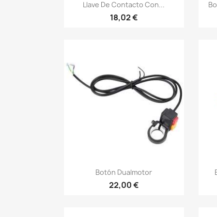
Vista rápida

Llave De Contacto Con...
Bo
18,02 €
Vista rápida

Botón Dualmotor
22,00 €