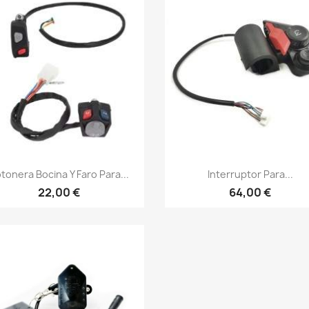
Vista rápida
Vista rápida


tonera Bocina Y Faro Para...
Interruptor Para...
22,00 €
64,00 €