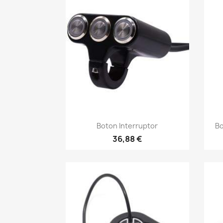
Vista rápida

Boton Interruptor
Bo
36,88 €