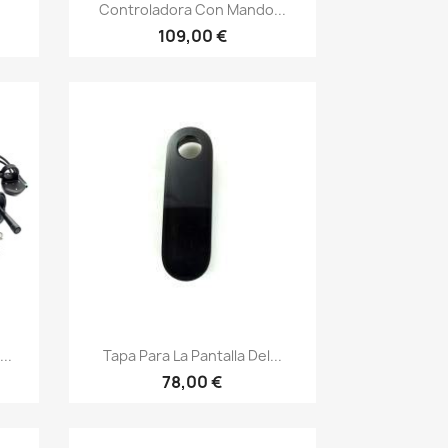
Vista rápida

Controladora Con Mando...
109,00 €
Vista rápida

..
Tapa Para La Pantalla Del...
78,00 €