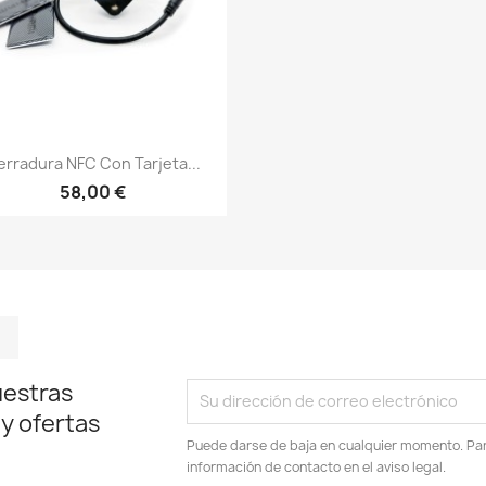
Vista rápida

rradura NFC Con Tarjeta...
58,00 €
m
kedIn
TikTok
uestras
 y ofertas
Puede darse de baja en cualquier momento. Para
información de contacto en el aviso legal.