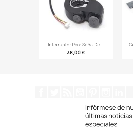
Vista rápida

Interruptor Para Señal De...
Ce
38,00 €
Facebook
Twitter
Rss
YouTube
Pinterest
Instagra
Lin
Infórmese de n
últimas noticias
especiales