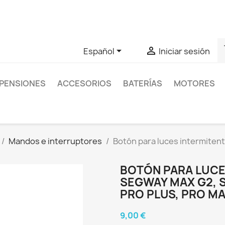
as sobre un producto en concreto tú puedes contactar con nos
s


Español
Iniciar sesión
PENSIONES
ACCESORIOS
BATERÍAS
MOTORES
Mandos e interruptores
Botón para luces intermiten
BOTÓN PARA LUCE
SEGWAY MAX G2, S
PRO PLUS, PRO MA
9,00 €