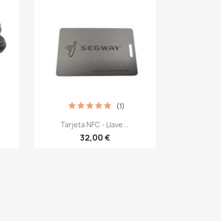
(1)
Vista rápida

Tarjeta NFC - Llave...
32,00 €