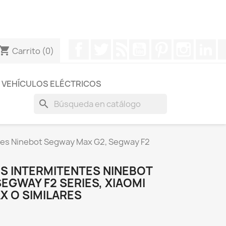
otros a través de Whatsapp para obtener una respuesta
Facebook
Twitter
Rss
YouTube
Pinterest
Instagr
Li
hopping_cart
Carrito
(0)
VEHÍCULOS ELÉCTRICOS
search
tes Ninebot Segway Max G2, Segway F2
S INTERMITENTES NINEBOT
EGWAY F2 SERIES, XIAOMI
X O SIMILARES