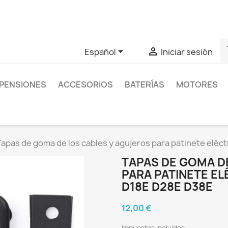
as sobre un producto en concreto tú puedes contactar con nos
s


Español
Iniciar sesión
PENSIONES
ACCESORIOS
BATERÍAS
MOTORES
Tapas de goma de los cables y agujeros para patinete elé
TAPAS DE GOMA D
PARA PATINETE EL
D18E D28E D38E
12,00 €