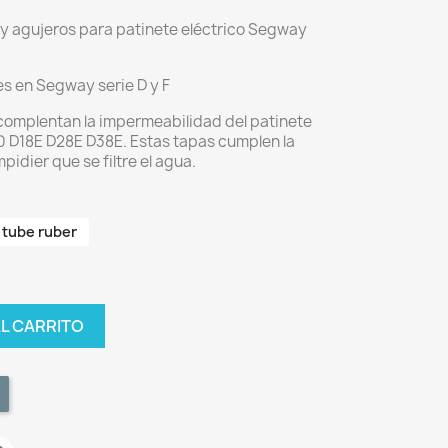
 y agujeros para patinete eléctrico Segway
s en Segway serie D y F
complentan la impermeabilidad del patinete
0 D18E D28E D38E. Estas tapas cumplen la
mpidier que se filtre el agua.
 tube ruber
AL CARRITO