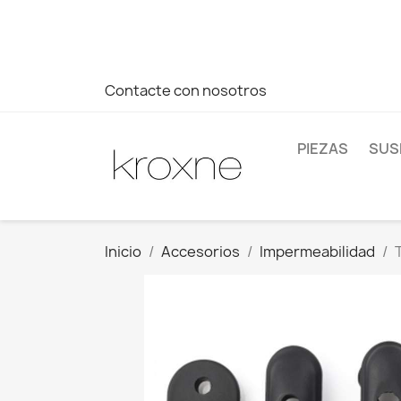
Si no has encontrado el producto que buscas o tienes dud
más rápida a tus consultas --> Whatsapp +34 696403761
Contacte con nosotros
PIEZAS
SUS
Inicio
Accesorios
Impermeabilidad