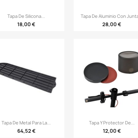
Vista rápida
Vista rápida


Tapa De Silicona...
Tapa De Aluminio Con Junta
18,00 €
28,00 €
Vista rápida
Vista rápida


Tapa De Metal Para La...
Tapa Y Protector De...
64,52 €
12,00 €