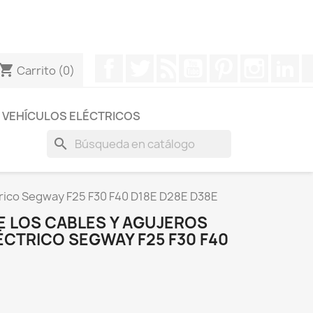
otros a través de Whatsapp para obtener una respuesta
Facebook
Twitter
Rss
YouTube
Pinterest
Instagr
Li
hopping_cart
Carrito
(0)
VEHÍCULOS ELÉCTRICOS
search
ctrico Segway F25 F30 F40 D18E D28E D38E
E LOS CABLES Y AGUJEROS
ÉCTRICO SEGWAY F25 F30 F40