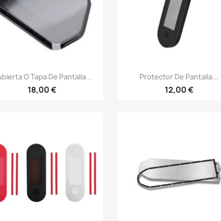
Vista rápida
Vista rápida


bierta O Tapa De Pantalla...
Protector De Pantalla...
18,00 €
12,00 €