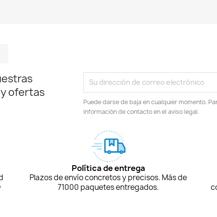
m
kedIn
TikTok
uestras
 y ofertas
Puede darse de baja en cualquier momento. Para
información de contacto en el aviso legal.
Política de entrega
d
Plazos de envío concretos y precisos. Más de
D
71000 paquetes entregados.
c