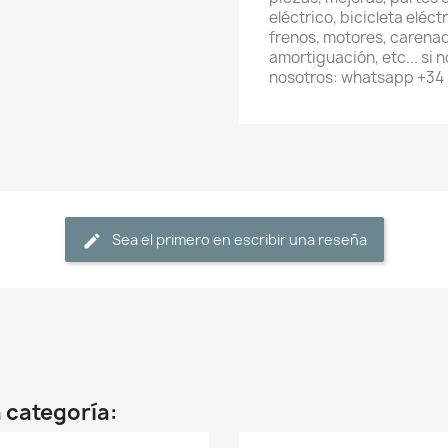
eléctrico, bicicleta eléc
frenos, motores, carenad
amortiguación, etc... si
nosotros: whatsapp +34
Sea el primero en escribir una reseña
 categoría: