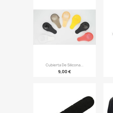
Vista rápida

Cubierta De Silicona...
+2
9,00 €