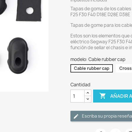
Impuestos incluidos
Tapas de goma de los cables
F25 F30 F40 D18E D28E D38E
Tapas de gome para los cable
Estos son los elementos que 
eléctrico Segway F25 F30 F4
función de sellar el chasis e i
modelo: Cable rubber cap
Cable rubber cap
Cross
Cantidad

AÑADIR 
Escriba su propia reseña