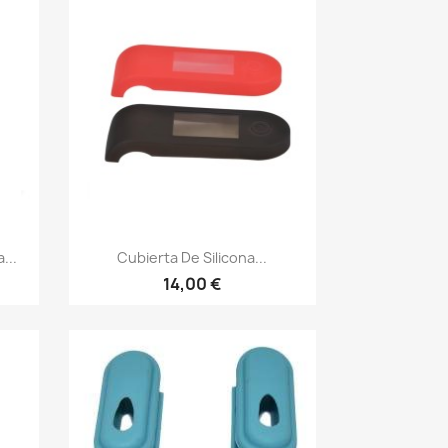
Vista rápida

...
Cubierta De Silicona...
14,00 €