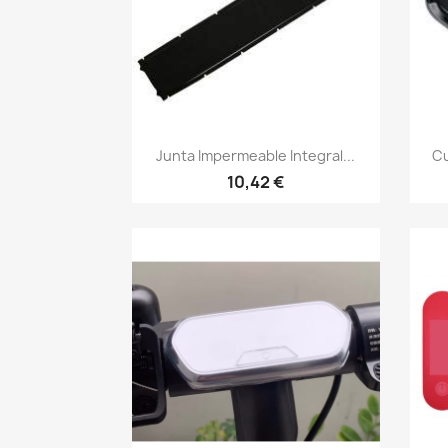
Vista rápida

Junta Impermeable Integral...
Cu
10,42 €