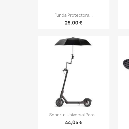
Vista rápida

Funda Protectora...
25,00 €
Vista rápida

Soporte Universal Para...
44,05 €