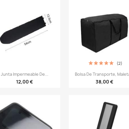
(2)
Vista rápida
Vista rápida


Junta Impermeable De...
Bolsa De Transporte, Maleta
12,00 €
38,00 €