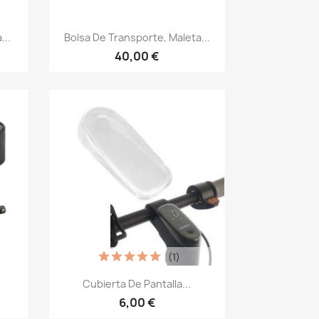
Vista rápida

...
Bolsa De Transporte, Maleta...
40,00 €
(1)
Vista rápida

Cubierta De Pantalla...
6,00 €