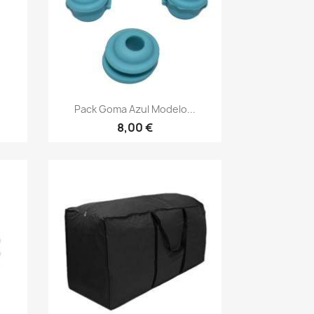
Vista rápida

Pack Goma Azul Modelo...
8,00 €