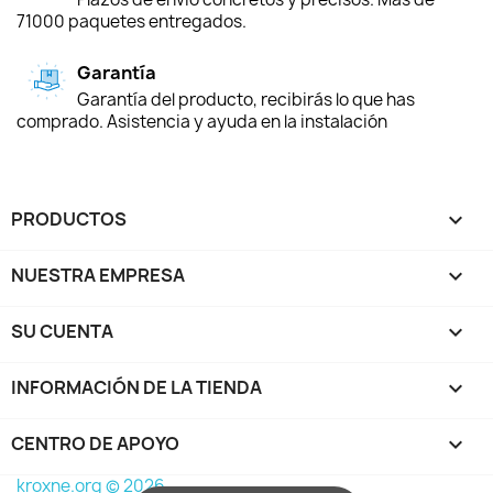
71000 paquetes entregados.
Garantía
Garantía del producto, recibirás lo que has
comprado. Asistencia y ayuda en la instalación
PRODUCTOS

NUESTRA EMPRESA

SU CUENTA

INFORMACIÓN DE LA TIENDA
keyboard_arrow_down
CENTRO DE APOYO

kroxne.org © 2026