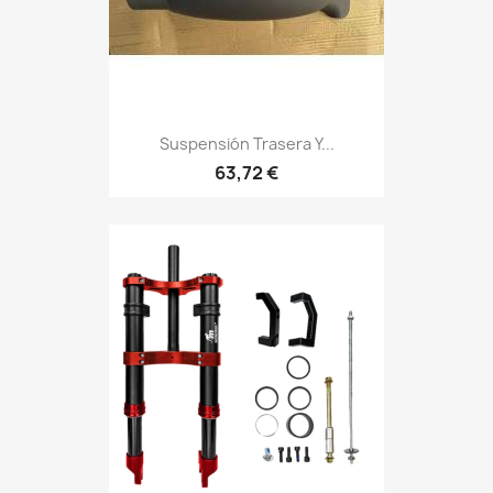
Suspensión Trasera Y...
63,72 €