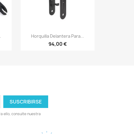
Vista rápida

.
Horquilla Delantera Para...
94,00 €
 ello, consulte nuestra