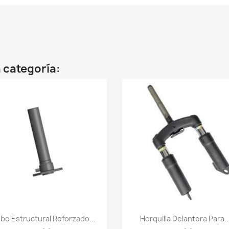
 categoría:
Vista rápida
Vista rápida


bo Estructural Reforzado...
Horquilla Delantera Para..