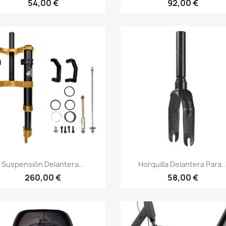
54,00 €
92,00 €
Vista rápida
Vista rápida


Suspensión Delantera...
Horquilla Delantera Para..
260,00 €
58,00 €