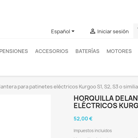
as sobre un producto en concreto tú puedes contactar con nos
s


Español
Iniciar sesión
PENSIONES
ACCESORIOS
BATERÍAS
MOTORES
lantera para patinetes eléctricos Kurgoo S1, S2, S3 o similia
HORQUILLA DELAN
ELÉCTRICOS KURGO
52,00 €
Impuestos incluidos