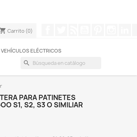
otros a través de Whatsapp para obtener una respuesta
Facebook
Twitter
Rss
YouTube
Pinterest
Instagr
Li
hopping_cart
Carrito
(0)
VEHÍCULOS ELÉCTRICOS
search
r
TERA PARA PATINETES
O S1, S2, S3 O SIMILIAR