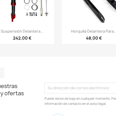
Vista rápida
Vista rápida


Suspensión Delantera...
Horquilla Delantera Para..
242,00 €
48,00 €
m
kedIn
TikTok
uestras
 y ofertas
Puede darse de baja en cualquier momento. Para
información de contacto en el aviso legal.