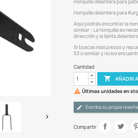
Horquilla delantera para patin
Horquilla delantera para Kurgo
Aquí podrás encontrar la horq
similiar - La horquilla es nec
dirección y la llanta delantera
Si buscas más piezas y repue
S3 o similiar y no los encuen
Cantidad

AÑADIR 

Últimas unidades en st
Escriba su propia reseña

Compartir