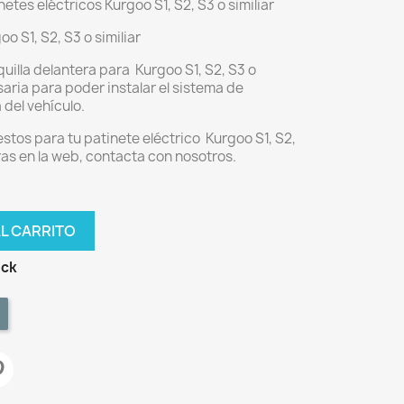
etes eléctricos Kurgoo S1, S2, S3 o similiar
o S1, S2, S3 o similiar
uilla delantera para Kurgoo S1, S2, S3 o
esaria para poder instalar el sistema de
 del vehículo.
stos para tu patinete eléctrico Kurgoo S1, S2,
tras en la web, contacta con nosotros.
AL CARRITO
ock