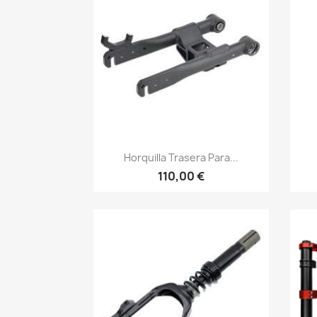
Vista rápida

Horquilla Trasera Para...
110,00 €