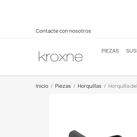
Si no has encontrado el producto que buscas o tienes dud
más rápida a tus consultas --> Whatsapp +34 696403761
Contacte con nosotros
PIEZAS
SUS
Inicio
Piezas
Horquillas
Horquilla de