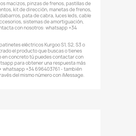
os macizos, pinzas de frenos, pastillas de
entos, kit de dirección, manetas de frenos,
abarros, pata de cabra, luces leds, cable
accesorios, sistemas de amortiguación,
ontacta con nosotros: whatsapp +34
patinetes eléctricos Kurgoo S1, S2, S3 o
ntrado el producto que buscas o tienes
 en concreto tú puedes contactar con
atsapp para obtener una respuesta más
--> whatsapp +34 696403761 - también
través del mismo número con iMessage.