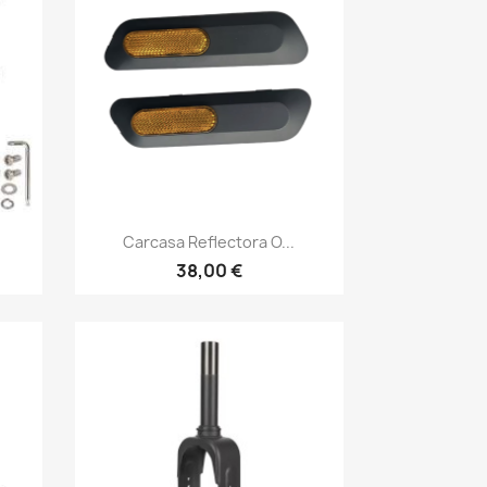
Vista rápida

Carcasa Reflectora O...
38,00 €