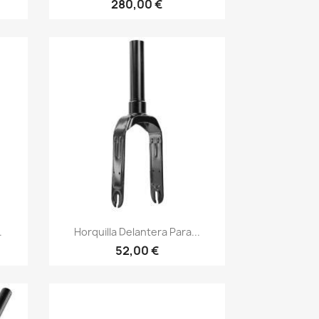
280,00 €
Vista rápida

.
Horquilla Delantera Para...
52,00 €