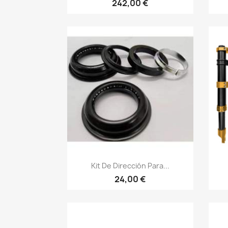
242,00 €
Vista rápida

Kit De Dirección Para...
24,00 €