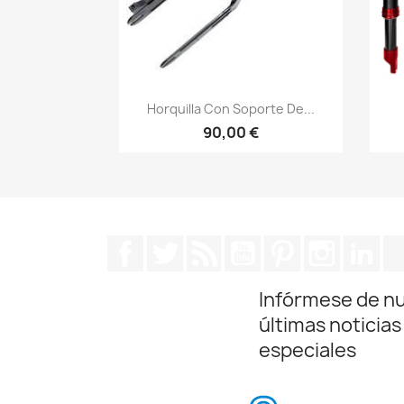
Vista rápida

Horquilla Con Soporte De...
90,00 €
Facebook
Twitter
Rss
YouTube
Pinterest
Instagra
Lin
Infórmese de n
últimas noticias
especiales