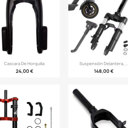
Vista rápida
Vista rápida


Cascara De Horquilla
Suspensión Delantera,...
24,00 €
148,00 €