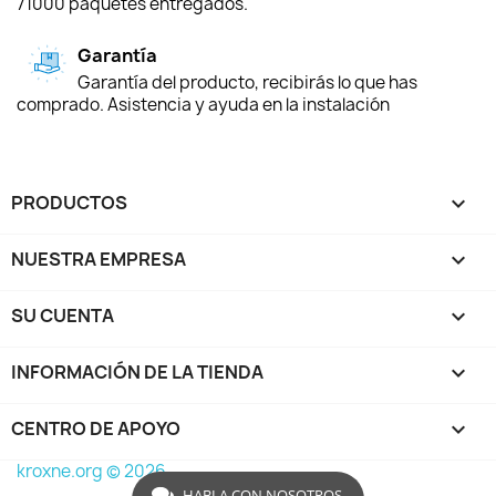
71000 paquetes entregados.
Garantía
Garantía del producto, recibirás lo que has
comprado. Asistencia y ayuda en la instalación
PRODUCTOS

NUESTRA EMPRESA

SU CUENTA

INFORMACIÓN DE LA TIENDA
keyboard_arrow_down
CENTRO DE APOYO

kroxne.org © 2026
HABLA CON NOSOTROS