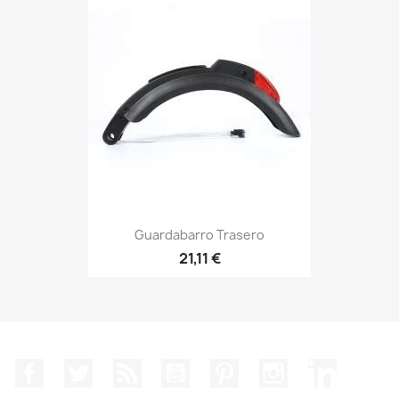
Guardabarro Trasero
21,11 €
Facebook
Twitter
Rss
YouTube
Pinterest
Instagram
LinkedIn