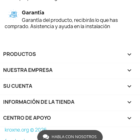
Garantía
Garantía del producto, recibirás lo que has
comprado. Asistencia y ayuda en la instalación
PRODUCTOS

NUESTRA EMPRESA

SU CUENTA

INFORMACIÓN DE LA TIENDA
keyboard_arrow_down
CENTRO DE APOYO

kroxne.org © 2026
HABLA CON NOSOTROS