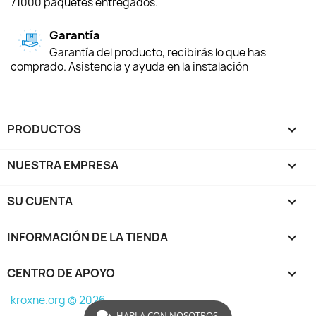
71000 paquetes entregados.
Garantía
Garantía del producto, recibirás lo que has
comprado. Asistencia y ayuda en la instalación
PRODUCTOS

NUESTRA EMPRESA

SU CUENTA

INFORMACIÓN DE LA TIENDA
keyboard_arrow_down
CENTRO DE APOYO

kroxne.org © 2026
HABLA CON NOSOTROS