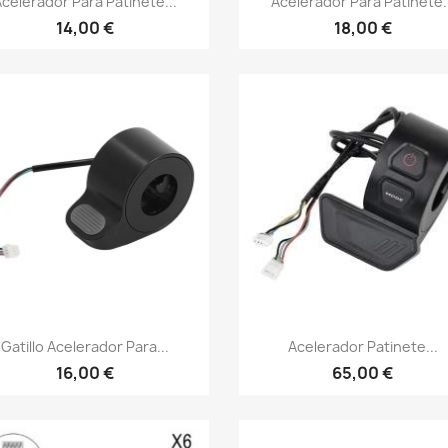
Acelerador Para Patinete...
Acelerador Para Patinete..
14,00 €
18,00 €
Vista rápida
Vista rápida


Gatillo Acelerador Para...
Acelerador Patinete...
16,00 €
65,00 €