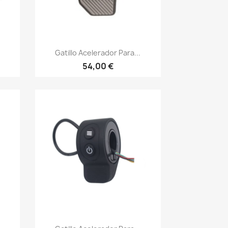
Vista rápida

Gatillo Acelerador Para...
54,00 €
Vista rápida
