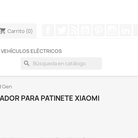
otros a través de Whatsapp para obtener una respuesta
Facebook
Twitter
Rss
YouTube
Pinterest
Instagr
Li
hopping_cart
Carrito
(0)
VEHÍCULOS ELÉCTRICOS
search
nd Gen
ADOR PARA PATINETE XIAOMI