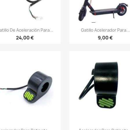
Vista rápida
Vista rápida


atillo De Aceleración Para...
Gatillo Acelerador Para...
24,00 €
9,00 €
Vista rápida
Vista rápida

