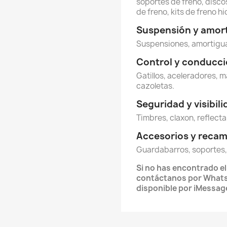
soportes de freno, discos
de freno, kits de freno hi
Suspensión y amor
Suspensiones, amortigua
Control y conducc
Gatillos, aceleradores, m
cazoletas.
Seguridad y visibil
Timbres, claxon, reflecta
Accesorios y reca
Guardabarros, soportes,
Si no has encontrado e
contáctanos por What
disponible por iMessag