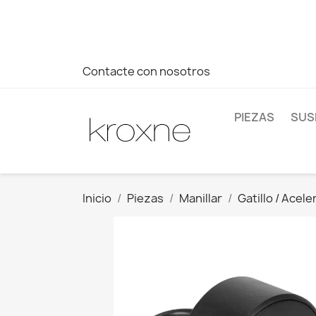
Si no has encontrado el producto que buscas o tienes dud
más rápida a tus consultas --> Whatsapp +34 696403761
Contacte con nosotros
PIEZAS
SUS
Inicio
Piezas
Manillar
Gatillo / Acel