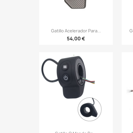
Vista rápida

Gatillo Acelerador Para...
G
54,00 €
Vista rápida
