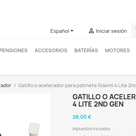
as sobre un producto en concreto tú puedes contactar con nos
s


Español
Iniciar sesión
PENSIONES
ACCESORIOS
BATERÍAS
MOTORES
erador
Gatillo o acelerador para patinete Xiaomi 4 Lite 2
GATILLO O ACELER
4 LITE 2ND GEN
28,00 €
Impuestos incluidos