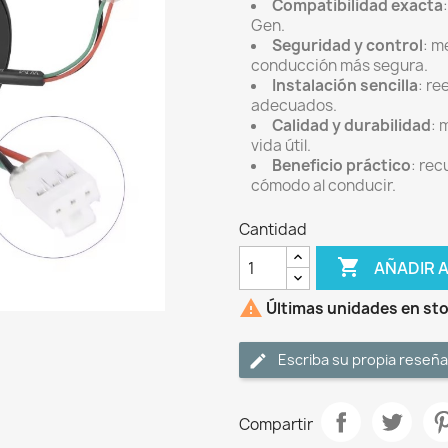
Compatibilidad exacta
Gen.
Seguridad y control
: m
conducción más segura.
Instalación sencilla
: re
adecuados.
Calidad y durabilidad
: 
vida útil.
Beneficio práctico
: rec
cómodo al conducir.
Cantidad

AÑADIR 

Últimas unidades en st
Escriba su propia reseña
Compartir