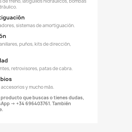
 de freno, latiguillos hidráulicos, bombas
dráulico.
tiguación
dores, sistemas de amortiguación.
ión
anillares, puños, kits de dirección,
idad
ntes, retrovisores, patas de cabra.
mbios
 accesorios y mucho más.
l producto que buscas o tienes dudas,
sApp → +34 696403761. También
e.