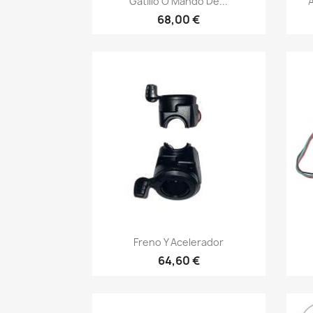
Gatillo O Mando De...
68,00 €
Vista rápida

Freno Y Acelerador
64,60 €