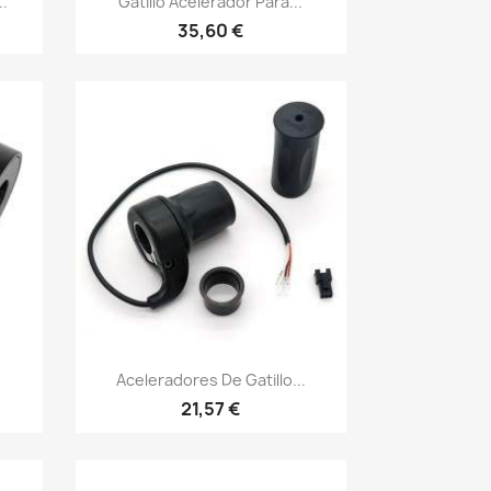
.
Gatillo Acelerador Para...
35,60 €
Vista rápida

Aceleradores De Gatillo...
21,57 €