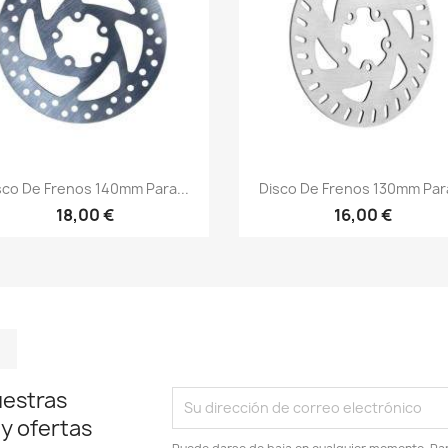
Vista rápida
Vista rápida


sco De Frenos 140mm Para...
Disco De Frenos 130mm Para
18,00 €
16,00 €
m
kedIn
TikTok
uestras
 y ofertas