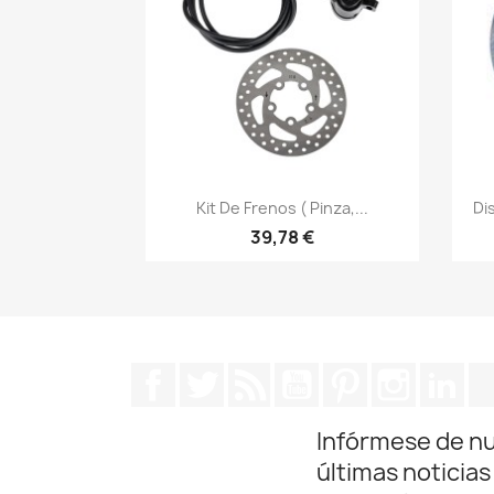
Vista rápida

Kit De Frenos ( Pinza,...
Di
39,78 €
Facebook
Twitter
Rss
YouTube
Pinterest
Instagra
Lin
Infórmese de n
últimas noticias