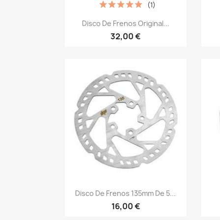
(1)
Vista rápida

Disco De Frenos Original...
32,00 €
Vista rápida

Disco De Frenos 135mm De 5...
16,00 €