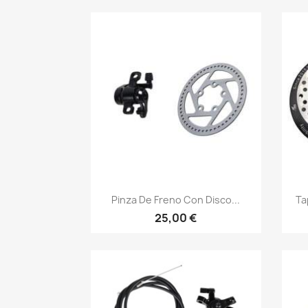
Vista rápida

Pinza De Freno Con Disco...
Ta
25,00 €