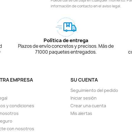
Puede darse de baja en cualquier momento. Para
información de contacto en el aviso legal.
Política de entrega
d
Plazos de envío concretos y precisos. Más de
D
71000 paquetes entregados.
c
TRA EMPRESA
SU CUENTA
Seguimiento del pedido
egal
Iniciar sesión
os y condiciones
Crear una cuenta
 nosotros
Mis alertas
seguro
cte con nosotros