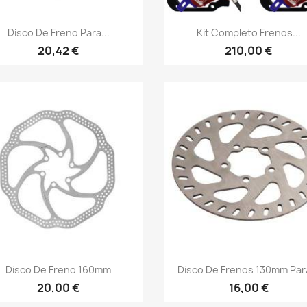
Vista rápida
Vista rápida


Disco De Freno Para...
Kit Completo Frenos...
20,42 €
210,00 €
Vista rápida
Vista rápida


Disco De Freno 160mm
Disco De Frenos 130mm Para
20,00 €
16,00 €