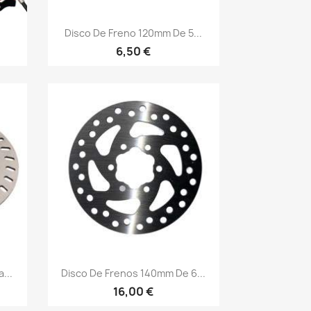
Vista rápida

Disco De Freno 120mm De 5...
6,50 €
Vista rápida

...
Disco De Frenos 140mm De 6...
16,00 €