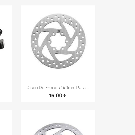
Vista rápida

Disco De Frenos 140mm Para...
16,00 €