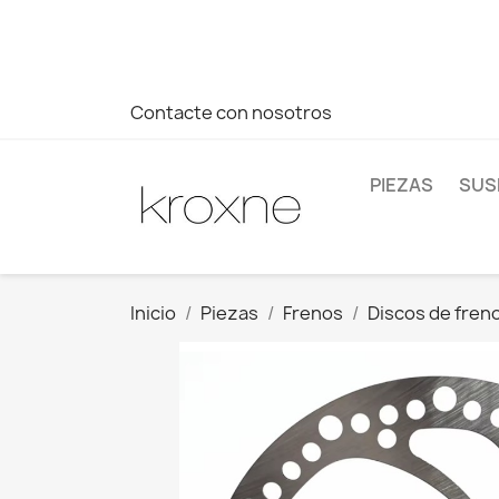
Si no has encontrado el producto que buscas o tienes dud
más rápida a tus consultas --> Whatsapp +34 696403761
Contacte con nosotros
PIEZAS
SUS
Inicio
Piezas
Frenos
Discos de fren