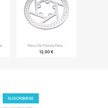
Vista rápida

...
Disco De Frenos Para...
12,00 €