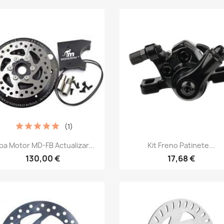
(1)
Vista rápida
Vista rápida


pa Motor MD-FB Actualizar...
Kit Freno Patinete...
130,00 €
17,68 €