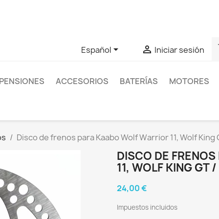
as sobre un producto en concreto tú puedes contactar con nos
s


Español
Iniciar sesión
PENSIONES
ACCESORIOS
BATERÍAS
MOTORES
os
Disco de frenos para Kaabo Wolf Warrior 11, Wolf Kin
DISCO DE FRENOS
11, WOLF KING GT 
24,00 €
Impuestos incluidos