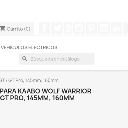
otros a través de Whatsapp para obtener una respuesta
Facebook
Twitter
Rss
YouTube
Pinterest
Instagr
Li
hopping_cart
Carrito
(0)
VEHÍCULOS ELÉCTRICOS
search
g GT / GT Pro, 145mm, 160mm
 PARA KAABO WOLF WARRIOR
/ GT PRO, 145MM, 160MM