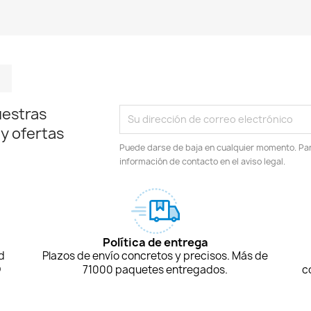
m
kedIn
TikTok
uestras
 y ofertas
Puede darse de baja en cualquier momento. Para
información de contacto en el aviso legal.
Política de entrega
d
Plazos de envío concretos y precisos. Más de
D
71000 paquetes entregados.
c