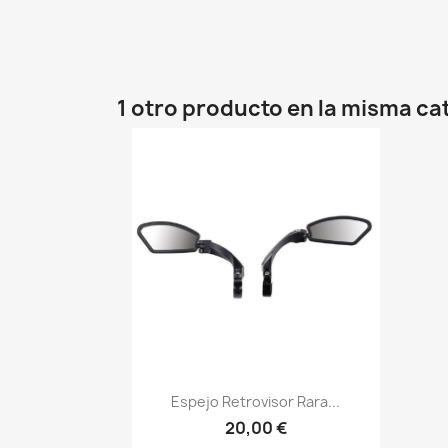
1 otro producto en la misma ca
Vista rápida

Espejo Retrovisor Rara...
20,00 €