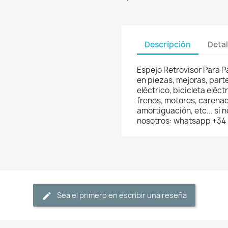
Descripción
Detal
Espejo Retrovisor Para P
en piezas, mejoras, part
eléctrico, bicicleta eléc
frenos, motores, carenad
amortiguación, etc... si
nosotros: whatsapp +34
Sea el primero en escribir una reseña