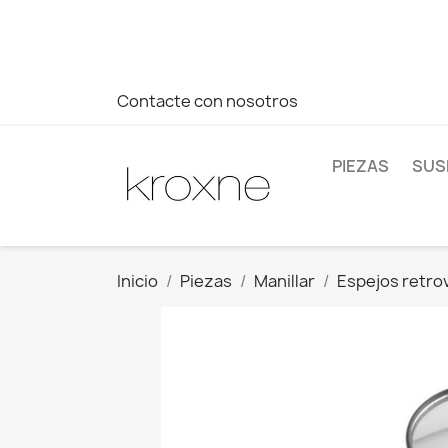
Si no has encontrado el producto que buscas o tienes dud
más rápida a tus consultas --> Whatsapp +34 696403761
Contacte con nosotros
PIEZAS
SUS
Inicio
Piezas
Manillar
Espejos retro