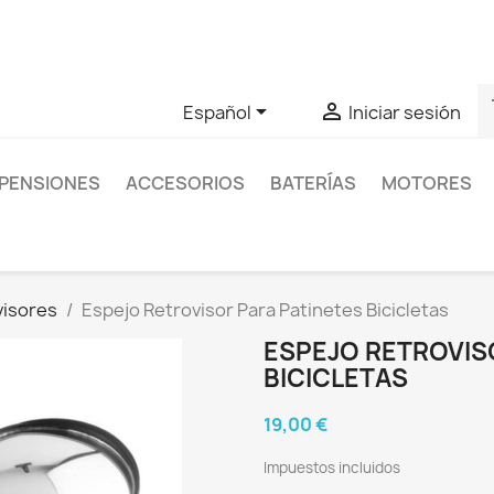
as sobre un producto en concreto tú puedes contactar con nos
s


Español
Iniciar sesión
PENSIONES
ACCESORIOS
BATERÍAS
MOTORES
visores
Espejo Retrovisor Para Patinetes Bicicletas
ESPEJO RETROVIS
BICICLETAS
19,00 €
Impuestos incluidos