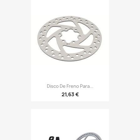
Disco De Freno Para...
21,63 €