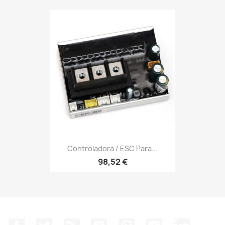
Controladora / ESC Para...
98,52 €
Facebook
Twitter
Rss
YouTube
Pinterest
Instagram
LinkedIn