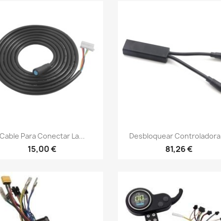
Vista rápida
Vista rápida


Cable Para Conectar La...
Desbloquear Controladora,
15,00 €
81,26 €