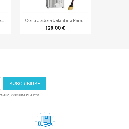
Vista rápida

...
Controladora Delantera Para...
128,00 €
 ello, consulte nuestra