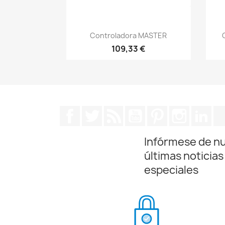
Vista rápida

Controladora MASTER
109,33 €
Facebook
Twitter
Rss
YouTube
Pinterest
Instagra
Lin
Infórmese de n
últimas noticias
especiales