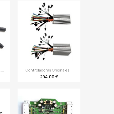
Vista rápida

...
Controladoras Originales...
294,00 €