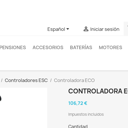
as sobre un producto en concreto tú puedes contactar con nos
s


Español
Iniciar sesión
PENSIONES
ACCESORIOS
BATERÍAS
MOTORES
Controladores ESC
Controladora ECO
CONTROLADORA 
106,72 €
Impuestos incluidos
Cantidad