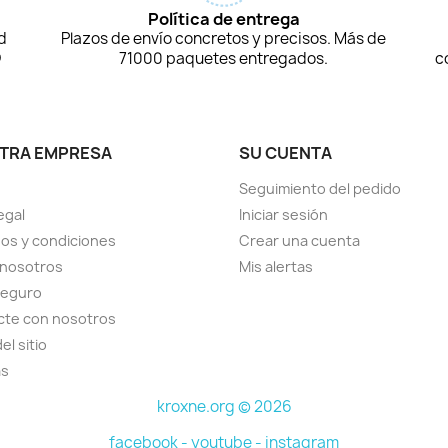
Política de entrega
d
Plazos de envío concretos y precisos. Más de
D
71000 paquetes entregados.
c
TRA EMPRESA
SU CUENTA
Seguimiento del pedido
egal
Iniciar sesión
os y condiciones
Crear una cuenta
 nosotros
Mis alertas
seguro
cte con nosotros
el sitio
as
kroxne.org © 2026
facebook -
youtube -
instagram