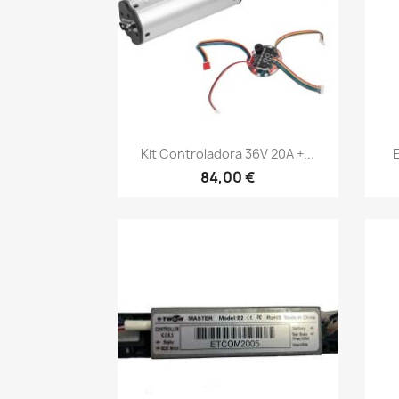
Vista rápida

Kit Controladora 36V 20A +...
84,00 €