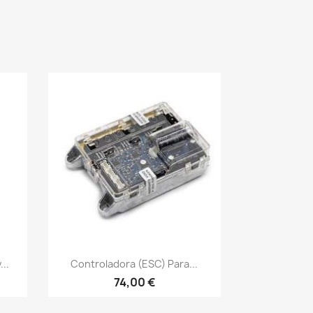
Vista rápida

..
Controladora (ESC) Para...
74,00 €