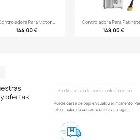
Vista rápida
Vista rápida


Controladora Para Motor...
Controladora Para Patinete
144,00 €
148,00 €
m
kedIn
TikTok
uestras
 y ofertas
Puede darse de baja en cualquier momento. Para
información de contacto en el aviso legal.