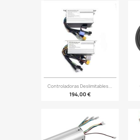
Vista rápida

Controladoras Deslimitables...
194,00 €