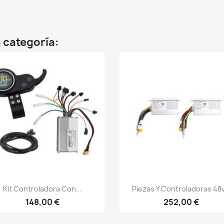
 categoría:
Vista rápida
Vista rápida


Kit Controladora Con...
Piezas Y Controladoras 48v.
148,00 €
252,00 €