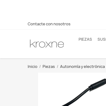
Si no has encontrado el producto que buscas o tienes dud
más rápida a tus consultas --> Whatsapp +34 696403761
Contacte con nosotros
PIEZAS
SUS
Inicio
Piezas
Autonomía y electrónica