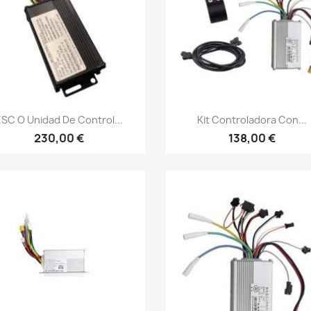
Vista rápida
Vista rápida


ESC O Unidad De Control...
Kit Controladora Con...
230,00 €
138,00 €