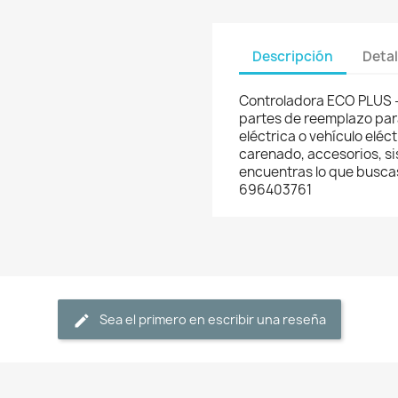
Descripción
Detal
Controladora ECO PLUS -
partes de reemplazo para
eléctrica o vehículo eléc
carenado, accesorios, si
encuentras lo que busca
696403761
Sea el primero en escribir una reseña