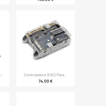
Vista rápida

...
Controladora (ESC) Para...
74,00 €