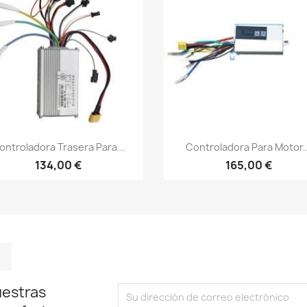
Vista rápida
Vista rápida


ontroladora Trasera Para...
Controladora Para Motor..
134,00 €
165,00 €
m
kedIn
TikTok
uestras