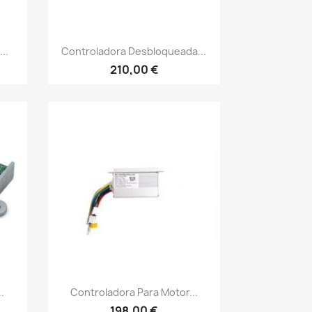
Vista rápida

..
Controladora Desbloqueada...
210,00 €
Vista rápida

.
Controladora Para Motor...
198,00 €