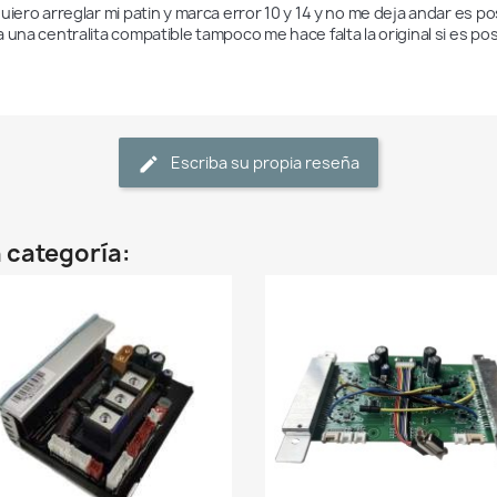
uiero arreglar mi patin y marca error 10 y 14 y no me deja andar es po
 una centralita compatible tampoco me hace falta la original si es pos
Escriba su propia reseña
 categoría: