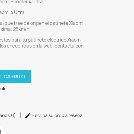
aomi Scooter 4 Ultra
aomi 4 Ultra
nal que trae de origen el patinete Xiaomi
máxima: 25km/h
stos para tu patinete eléctrico Xiaomi
o los encuentras en la web, contacta con
AL CARRITO
ock
arios (1)
Escriba su propia reseña