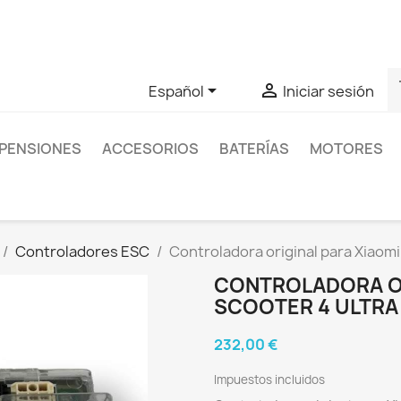
as sobre un producto en concreto tú puedes contactar con nos
s


Español
Iniciar sesión
PENSIONES
ACCESORIOS
BATERÍAS
MOTORES
Controladores ESC
Controladora original para Xiaomi
CONTROLADORA OR
SCOOTER 4 ULTRA
232,00 €
Impuestos incluidos