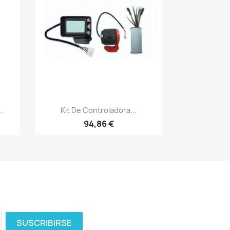
Vista rápida

.
Kit De Controladora...
94,86 €