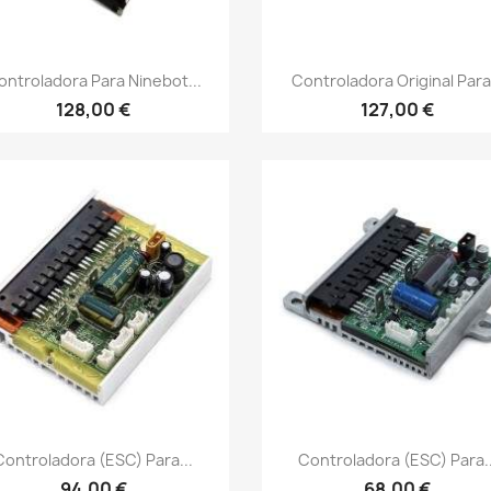
Vista rápida
Vista rápida


ontroladora Para Ninebot...
Controladora Original Para.
128,00 €
127,00 €
Vista rápida
Vista rápida


Controladora (ESC) Para...
Controladora (ESC) Para..
94,00 €
68,00 €