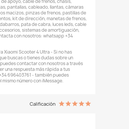
 de apoyo, cable de frenos, chasis,
as, pantallas, cableado, llantas, cámaras
os macizos, pinzas de frenos, pastillas de
entos, kit de dirección, manetas de frenos,
abarros, pata de cabra, luces leds, cable
accesorios, sistemas de amortiguación,
ontacta con nosotros: whatsapp +34
a Xiaomi Scooter 4 Ultra - Si no has
que buscas o tienes dudas sobre un
 puedes contactar con nosotros a través
r una respuesta más rápida a tus
 +34 696403761 - también puedes
el mismo número con iMessage.
Calificación