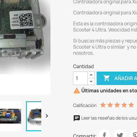
Controladora original para Xi
Controladora original para Xi
Esta es la controladora origi
Scooter 4 Ultra. Velocidad 
Si buscas más piezas y repue
Scooter 4 Ultra o similar y n
nosotros.
Cantidad

AÑADIR 

Últimas unidades en st
Calificación

Leer las reseñas de los usu
Compartir