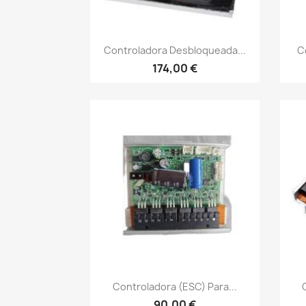
Vista rápida

Controladora Desbloqueada...
C
174,00 €
Vista rápida

Controladora (ESC) Para...
90,00 €