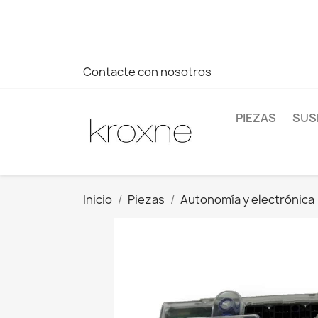
Si no has encontrado el producto que buscas o tienes dud
más rápida a tus consultas --> Whatsapp +34 696403761
Contacte con nosotros
PIEZAS
SUS
Inicio
Piezas
Autonomía y electrónica