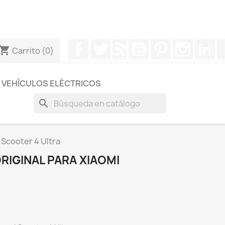
otros a través de Whatsapp para obtener una respuesta
Facebook
Twitter
Rss
YouTube
Pinterest
Instagr
Li
hopping_cart
Carrito
(0)
VEHÍCULOS ELÉCTRICOS
search
 Scooter 4 Ultra
IGINAL PARA XIAOMI