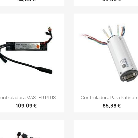
Vista rápida
Vista rápida


ontroladora MASTER PLUS
Controladora Para Patinete
109,09 €
85,38 €