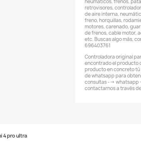
neumáticos, frenos, pata
retrovisores, controlador
de aire interna, neumátic
freno, horquillas, rodami
motores, carenado, guard
de frenos, cable motor, 
etc. Buscas algo más, c
696403761
Controladora original par
encontrado el producto 
producto en concreto tú
de whatsapp para obtene
consultas --> whatsapp
contactarnos a través d
 4 pro ultra