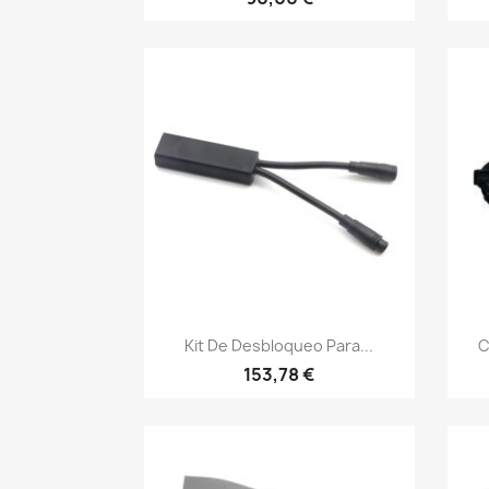
Vista rápida

Kit De Desbloqueo Para...
C
153,78 €