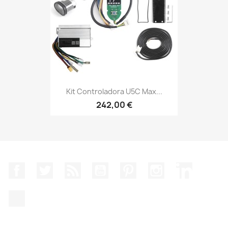
Kit Controladora U5C Max...
242,00 €
Facebook
Twitter
Rss
YouTube
Pinterest
Instagram
LinkedIn
TikTok