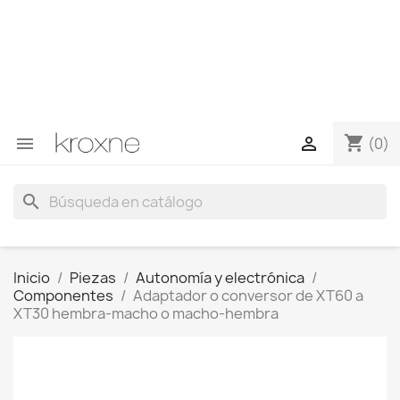
Si no has encontrado el producto que buscas o tienes
dudas sobre un producto en concreto tú puedes
contactar con nosotros a través de Whatsapp para
obtener una respuesta más rápida a tus consultas -->
Whatsapp +34 696403761
shopping_cart


(0)
search
Inicio
Piezas
Autonomía y electrónica
Componentes
Adaptador o conversor de XT60 a
XT30 hembra-macho o macho-hembra