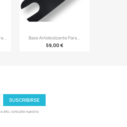
Vista rápida

a...
Base Antideslizante Para...
59,00 €
 ello, consulte nuestra