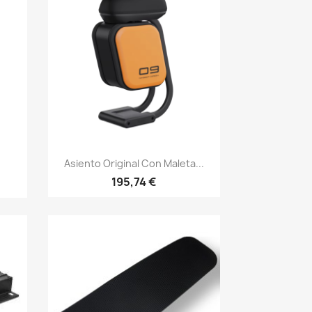
Vista rápida

Asiento Original Con Maleta...
195,74 €