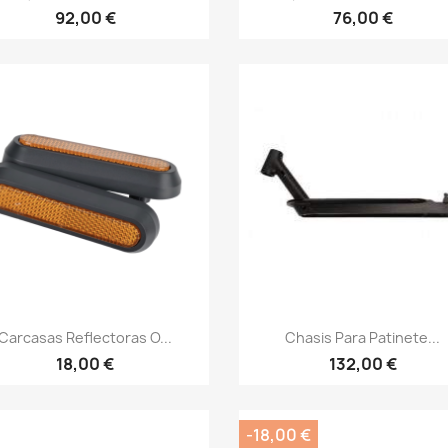
92,00 €
76,00 €
Vista rápida
Vista rápida


Carcasas Reflectoras O...
Chasis Para Patinete...
18,00 €
132,00 €
-18,00 €