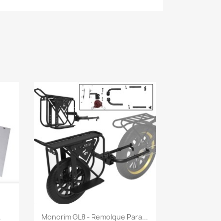
Vista rápida

.
Monorim GL8 - Remolque Para...