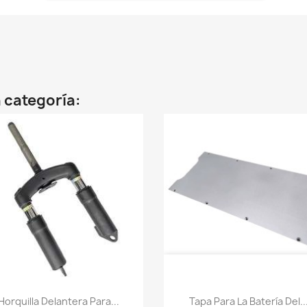
 categoría:
Vista rápida
Vista rápida


Horquilla Delantera Para...
Tapa Para La Batería Del..