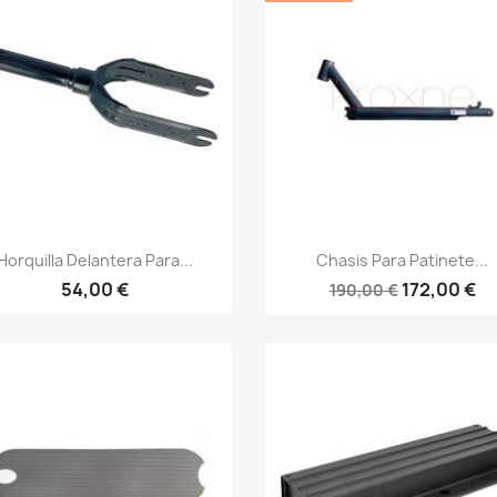
Vista rápida
Vista rápida


Horquilla Delantera Para...
Chasis Para Patinete...
54,00 €
172,00 €
190,00 €