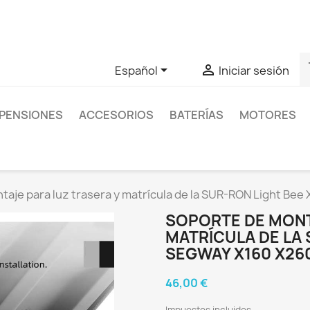
as sobre un producto en concreto tú puedes contactar con nos
s


Español
Iniciar sesión
PENSIONES
ACCESORIOS
BATERÍAS
MOTORES
taje para luz trasera y matrícula de la SUR-RON Light Bee
SOPORTE DE MONT
MATRÍCULA DE LA 
SEGWAY X160 X26
46,00 €