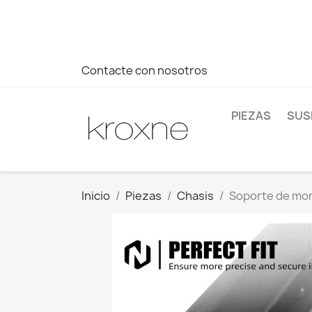
Si no has encontrado el producto que buscas o tienes dud
más rápida a tus consultas --> Whatsapp +34 696403761
Contacte con nosotros
PIEZAS
SUS
Inicio
Piezas
Chasis
Soporte de mon