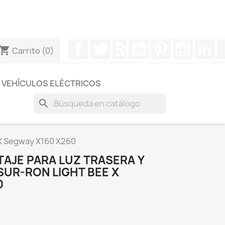
otros a través de Whatsapp para obtener una respuesta
Facebook
Twitter
Rss
YouTube
Pinterest
Instagr
Li
hopping_cart
Carrito
(0)
VEHÍCULOS ELÉCTRICOS
search
 X Segway X160 X260
AJE PARA LUZ TRASERA Y
SUR-RON LIGHT BEE X
0