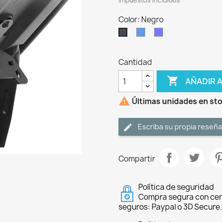
Impuestos incluidos
Color: Negro
Azul
Purple
Negro
Cantidad

AÑADIR 

Últimas unidades en st
Escriba su propia reseña
Compartir
Política de seguridad
Compra segura con cer
seguros: Paypal o 3D Secure.