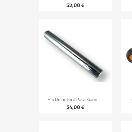
52,00 €
Vista rápida

Eje Delantero Para Xiaomi...
34,00 €