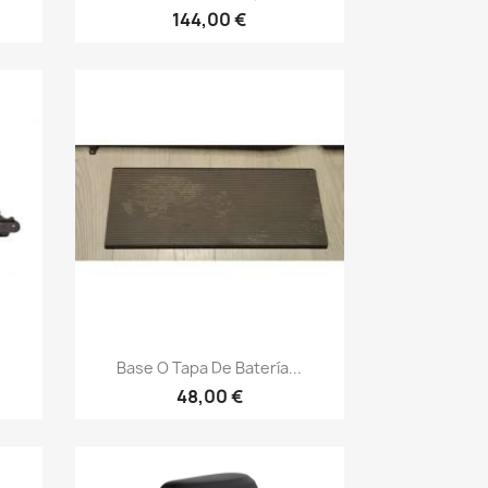
144,00 €
Vista rápida

Base O Tapa De Batería...
48,00 €