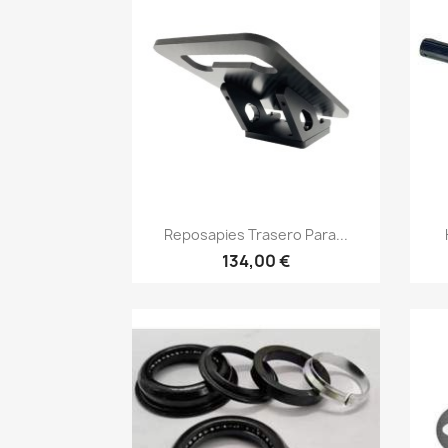
Vista rápida

Reposapies Trasero Para...
134,00 €