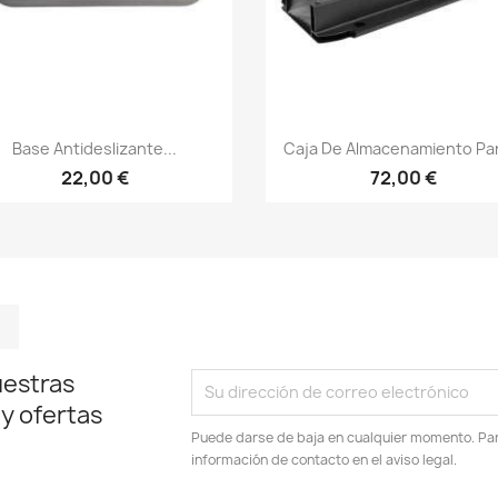
Vista rápida
Vista rápida


Base Antideslizante...
Caja De Almacenamiento Par
22,00 €
72,00 €
m
kedIn
TikTok
uestras
 y ofertas
Puede darse de baja en cualquier momento. Para
información de contacto en el aviso legal.