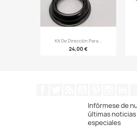
Vista rápida

Kit De Dirección Para...
24,00 €
Facebook
Twitter
Rss
YouTube
Pinterest
Instagra
Lin
Infórmese de n
últimas noticias
especiales