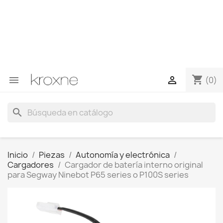
Si no has encontrado el producto que buscas o tienes
dudas sobre un producto en concreto tú puedes
contactar con nosotros a través de Whatsapp para
obtener una respuesta más rápida a tus consultas -->
Whatsapp +34 696403761
shopping_cart


(0)
search
Inicio
Piezas
Autonomía y electrónica
Cargadores
Cargador de batería interno original
para Segway Ninebot P65 series o P100S series