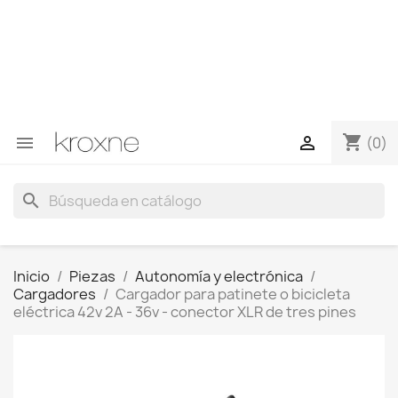
Si no has encontrado el producto que buscas o tienes
dudas sobre un producto en concreto tú puedes
contactar con nosotros a través de Whatsapp para
obtener una respuesta más rápida a tus consultas -->
Whatsapp +34 696403761
shopping_cart


(0)
search
Inicio
Piezas
Autonomía y electrónica
Cargadores
Cargador para patinete o bicicleta
eléctrica 42v 2A - 36v - conector XLR de tres pines