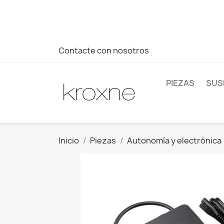
Si no has encontrado el producto que buscas o tienes dud
más rápida a tus consultas --> Whatsapp +34 696403761
Contacte con nosotros
PIEZAS
SUS
Inicio
Piezas
Autonomía y electrónica