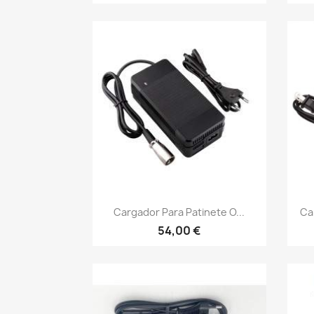
Vista rápida

Cargador Para Patinete O...
Ca
54,00 €