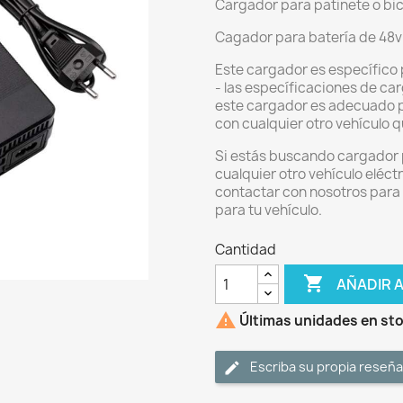
Cargador para patinete o bici
Cagador para batería de 48v
Este cargador es específico 
- las específicaciones de car
este cargador es adecuado par
con cualquier otro vehículo 
Si estás buscando cargador pa
cualquier otro vehículo eléct
contactar con nosotros para
para tu vehículo.
Cantidad

AÑADIR 

Últimas unidades en st
Escriba su propia reseña