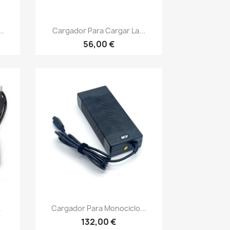
Vista rápida

..
Cargador Para Cargar La...
56,00 €
Vista rápida

.
Cargador Para Monociclo...
132,00 €