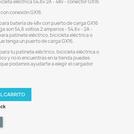
cleta eléctrica 54,6v 2A - 48v - conector GX16
 con conexión GX16
para batería de 48v con puerto de carga GX16
ga son 54,6 voltios 2 amperios - 54,6v - 2A -
a patinete eléctrico, bicicleta eléctrica o
que tenga un puerto de carga GX16.
ra tu patinete eléctrico, bicicleta eléctrica o
rico y no lo encuentras en la tienda puedes
 que podamos ayudarte a elegir el cargador
AL CARRITO
ock