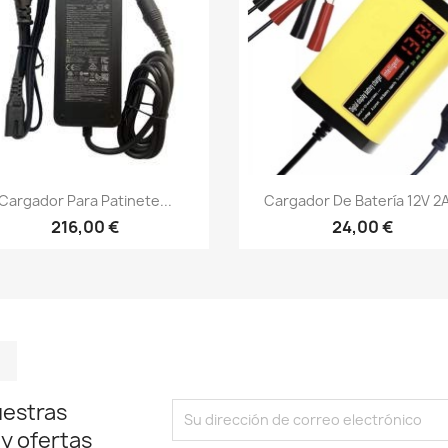
Vista rápida
Vista rápida


Cargador Para Patinete...
Cargador De Batería 12V 2A
216,00 €
24,00 €
m
kedIn
TikTok
uestras
 y ofertas