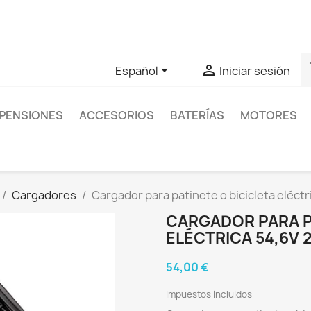
as sobre un producto en concreto tú puedes contactar con nos
s


Español
Iniciar sesión
PENSIONES
ACCESORIOS
BATERÍAS
MOTORES
Cargadores
Cargador para patinete o bicicleta eléctr
CARGADOR PARA P
ELÉCTRICA 54,6V 
54,00 €
Impuestos incluidos