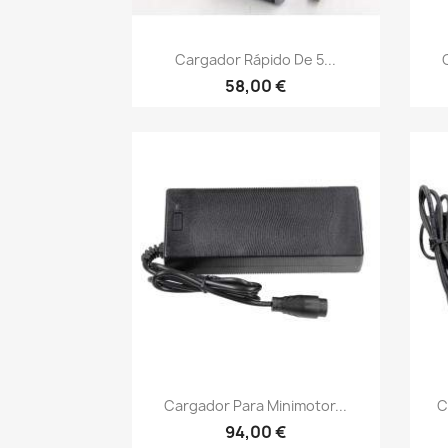
Vista rápida

Cargador Rápido De 5...
58,00 €
Vista rápida

Cargador Para Minimotor...
C
94,00 €