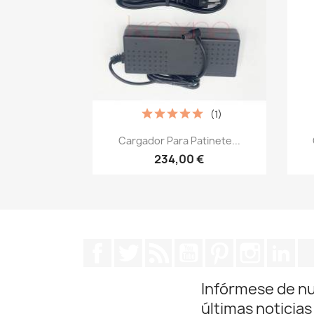
(1)
Vista rápida

Cargador Para Patinete...
234,00 €
Facebook
Twitter
Rss
YouTube
Pinterest
Instagra
Lin
Infórmese de n
últimas noticias