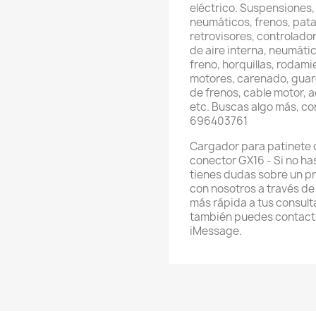
eléctrico. Suspensiones,
neumáticos, frenos, pata
retrovisores, controlador
de aire interna, neumátic
freno, horquillas, rodami
motores, carenado, guard
de frenos, cable motor, 
etc. Buscas algo más, c
696403761
Cargador para patinete o 
conector GX16 - Si no h
tienes dudas sobre un p
con nosotros a través d
más rápida a tus consul
también puedes contacta
iMessage.