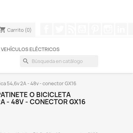
otros a través de Whatsapp para obtener una respuesta
Facebook
Twitter
Rss
YouTube
Pinterest
Instagr
Li
hopping_cart
Carrito
(0)
VEHÍCULOS ELÉCTRICOS
search
ica 54,6v 2A - 48v - conector GX16
ATINETE O BICICLETA
2A - 48V - CONECTOR GX16