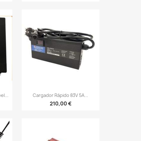
Vista rápida

l...
Cargador Rápido 83V 5A...
210,00 €