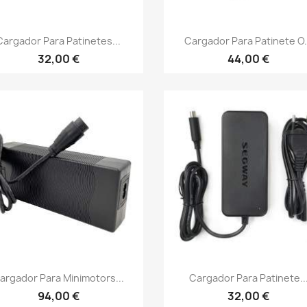
Vista rápida
Vista rápida


Cargador Para Patinetes...
Cargador Para Patinete O.
32,00 €
44,00 €
Vista rápida
Vista rápida


argador Para Minimotors...
Cargador Para Patinete..
94,00 €
32,00 €