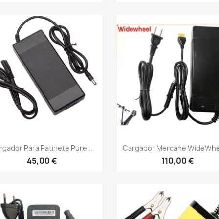
Vista rápida
Vista rápida


rgador Para Patinete Pure...
Cargador Mercane WideWhee
45,00 €
110,00 €