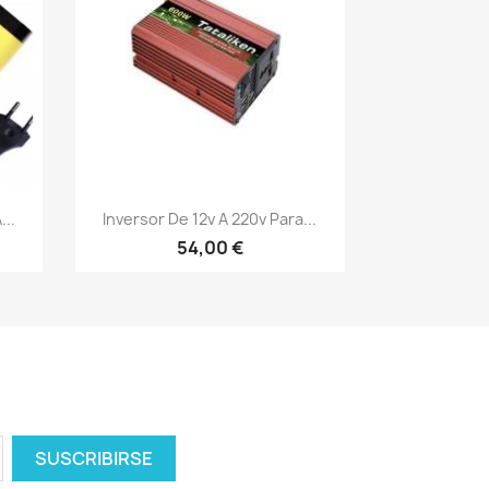
Vista rápida

...
Inversor De 12v A 220v Para...
54,00 €