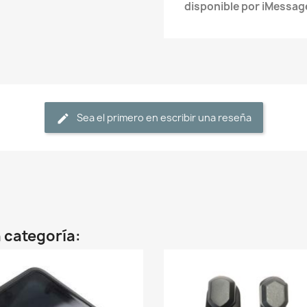
disponible por iMessag
Sea el primero en escribir una reseña
 categoría: