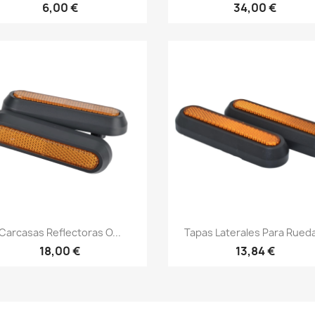
6,00 €
34,00 €
Vista rápida
Vista rápida


Carcasas Reflectoras O...
Tapas Laterales Para Rueda
18,00 €
13,84 €