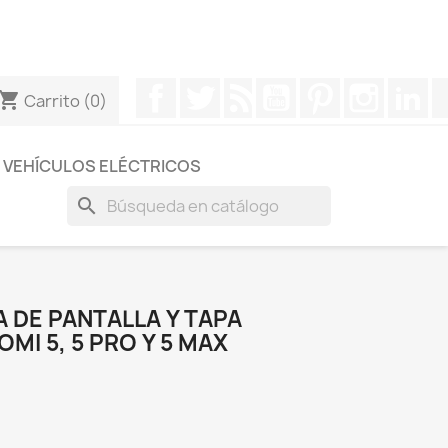
otros a través de Whatsapp para obtener una respuesta
Facebook
Twitter
Rss
YouTube
Pinterest
Instagr
Li
hopping_cart
Carrito
(0)
VEHÍCULOS ELÉCTRICOS
search
 DE PANTALLA Y TAPA
MI 5, 5 PRO Y 5 MAX