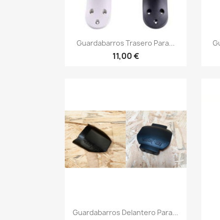
Vista rápida

Guardabarros Trasero Para...
Gu
11,00 €
Vista rápida

Guardabarros Delantero Para...