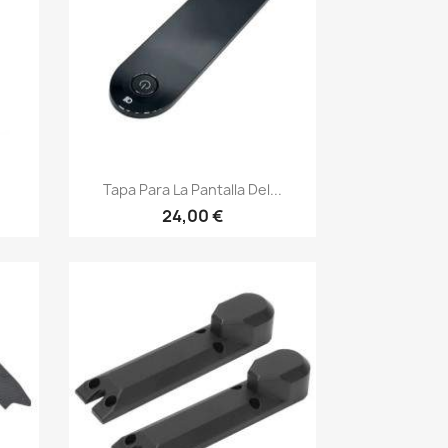
Vista rápida

Tapa Para La Pantalla Del...
24,00 €