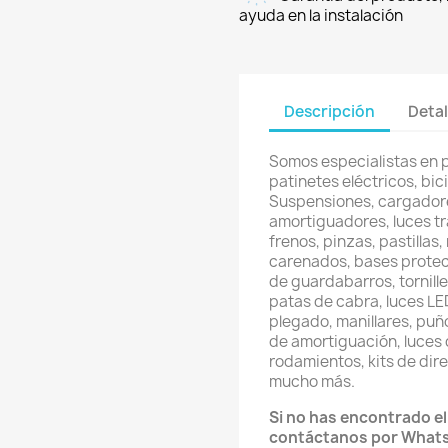
ayuda en la instalación
Descripción
Detal
Somos especialistas en 
patinetes eléctricos, bici
Suspensiones, cargadore
amortiguadores, luces t
frenos, pinzas, pastillas
carenados, bases protec
de guardabarros, tornill
patas de cabra, luces LED
plegado, manillares, puñ
de amortiguación, luces 
rodamientos, kits de direc
mucho más.
Si no has encontrado e
contáctanos por What