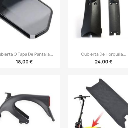
Vista rápida
Vista rápida


bierta O Tapa De Pantalla...
Cubierta De Horquilla...
18,00 €
24,00 €