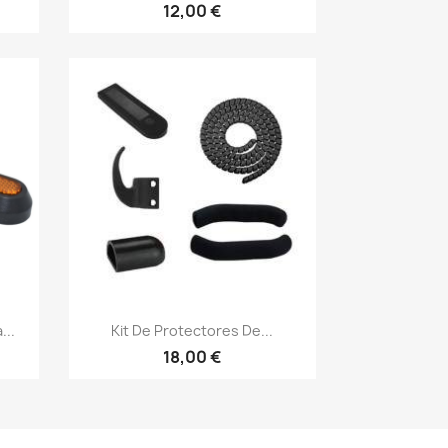
12,00 €
Vista rápida

...
Kit De Protectores De...
18,00 €