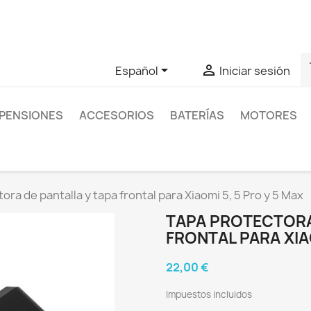
as sobre un producto en concreto tú puedes contactar con nos
s


Español
Iniciar sesión
PENSIONES
ACCESORIOS
BATERÍAS
MOTORES
ora de pantalla y tapa frontal para Xiaomi 5, 5 Pro y 5 Max
TAPA PROTECTORA
FRONTAL PARA XIAO
22,00 €
Impuestos incluidos