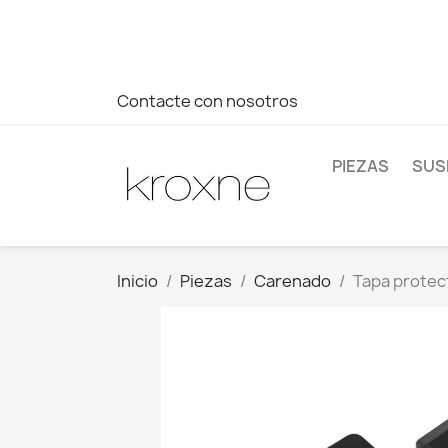
Si no has encontrado el producto que buscas o tienes dud
más rápida a tus consultas --> Whatsapp +34 696403761
Contacte con nosotros
PIEZAS
SUS
Inicio
Piezas
Carenado
Tapa protect