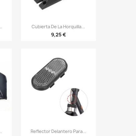
Vista rápida

..
Cubierta De La Horquilla...
9,25 €
Vista rápida

.
Reflector Delantero Para...