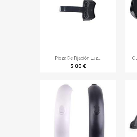
Vista rápida

Pieza De Fijación Luz...
Cu
5,00 €