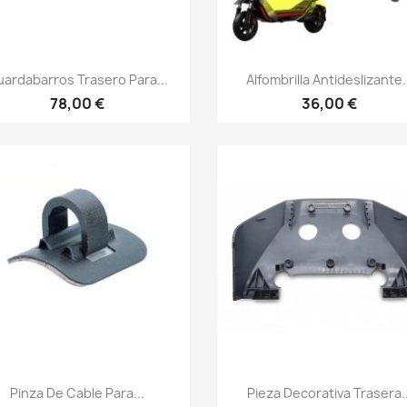
Vista rápida
Vista rápida


ardabarros Trasero Para...
Alfombrilla Antideslizante.
78,00 €
36,00 €
Vista rápida
Vista rápida


Pinza De Cable Para...
Pieza Decorativa Trasera..