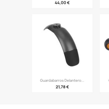
44,00 €
Vista rápida

Guardabarros Delantero...
21,78 €