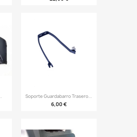
Vista rápida

.
Soporte Guardabarro Trasero...
6,00 €