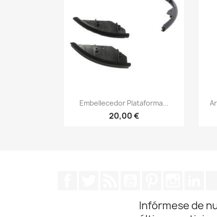
Vista rápida

Embellecedor Plataforma...
Ar
20,00 €
Facebook
Twitter
Rss
YouTube
Pinterest
Instagra
Lin
Infórmese de n