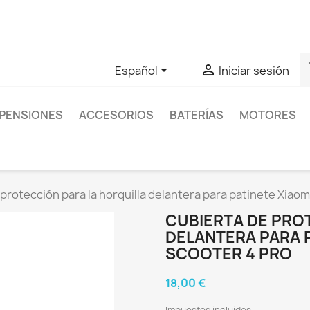
as sobre un producto en concreto tú puedes contactar con nos
s


Español
Iniciar sesión
PENSIONES
ACCESORIOS
BATERÍAS
MOTORES
protección para la horquilla delantera para patinete Xiaom
CUBIERTA DE PRO
DELANTERA PARA P
SCOOTER 4 PRO
18,00 €