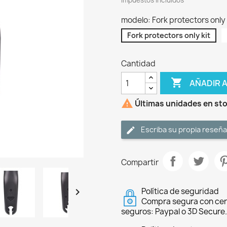
Impuestos incluidos
modelo: Fork protectors only 
Fork protectors only kit
Cantidad

AÑADIR 

Últimas unidades en st
Escriba su propia reseña
Compartir

Política de seguridad
Compra segura con cer
seguros: Paypal o 3D Secure.