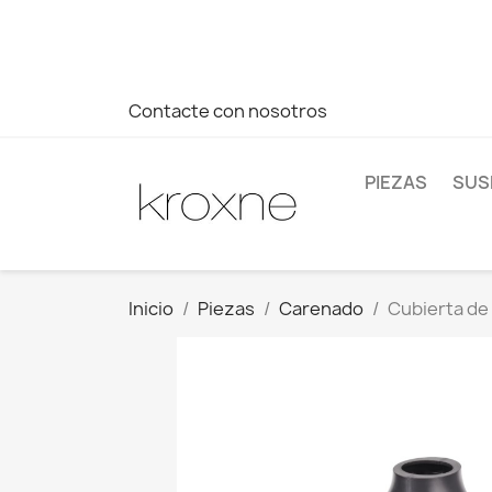
Si no has encontrado el producto que buscas o tienes dud
más rápida a tus consultas --> Whatsapp +34 696403761
Contacte con nosotros
PIEZAS
SUS
Inicio
Piezas
Carenado
Cubierta de 