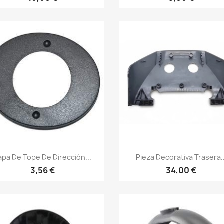
Vista rápida
Vista rápida


apa De Tope De Dirección...
Pieza Decorativa Trasera..
3,56 €
34,00 €