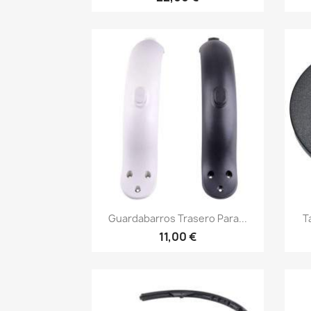
Vista rápida

Guardabarros Trasero Para...
T
11,00 €