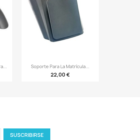
Vista rápida

a...
Soporte Para La Matrícula...
22,00 €