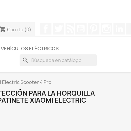
otros a través de Whatsapp para obtener una respuesta
Facebook
Twitter
Rss
YouTube
Pinterest
Instagr
Li
hopping_cart
Carrito
(0)
VEHÍCULOS ELÉCTRICOS
search
i Electric Scooter 4 Pro
TECCIÓN PARA LA HORQUILLA
ATINETE XIAOMI ELECTRIC