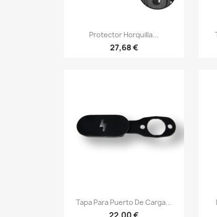
Vista rápida

Protector Horquilla...
27,68 €
Vista rápida

Tapa Para Puerto De Carga...
22,00 €