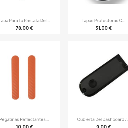
Vista rápida
Vista rápida


Tapa Para La Pantalla Del...
Tapas Protectoras O...
78,00 €
31,00 €
Vista rápida
Vista rápida


Pegatinas Reflectantes...
Cubierta Del Dashboard /.
10,00 €
9,00 €