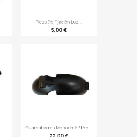
Vista rápida

Pieza De Fijación Luz...
5,00 €
Vista rápida

..
Guardabarros Monorim FP Pro...
22,00 €