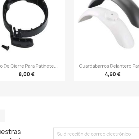
Vista rápida
Vista rápida


o De Cierre Para Patinete...
Guardabarros Delantero Par
8,00 €
4,90 €
m
kedIn
TikTok
uestras