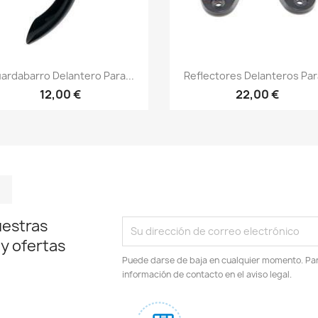
Vista rápida
Vista rápida


ardabarro Delantero Para...
Reflectores Delanteros Para
12,00 €
22,00 €
m
kedIn
TikTok
uestras
 y ofertas
Puede darse de baja en cualquier momento. Para
información de contacto en el aviso legal.