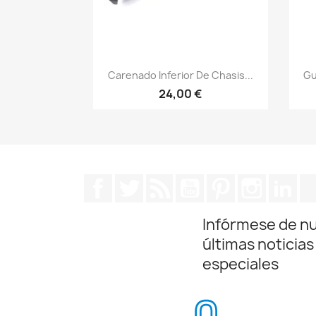
Vista rápida

Carenado Inferior De Chasis...
Gu
24,00 €
Facebook
Twitter
Rss
YouTube
Pinterest
Instagra
Lin
Infórmese de n
últimas noticias
especiales