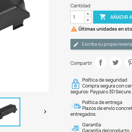
Cantidad

AÑADIR 

Últimas unidades en st
Escriba su propia reseña
Compartir
Política de seguridad
Compra segura con cer
seguros: Paypal o 3D Secure.
Política de entrega
Plazos de envío concre

entregados.
Garantía
Garantía del producto, 