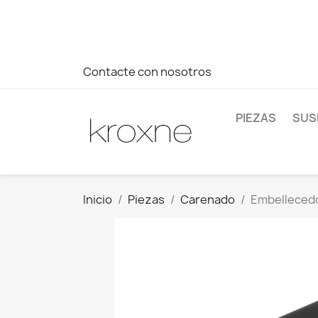
Si no has encontrado el producto que buscas o tienes dud
más rápida a tus consultas --> Whatsapp +34 696403761
Contacte con nosotros
PIEZAS
SUS
Inicio
Piezas
Carenado
Embellecedo