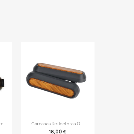
Vista rápida

o...
Carcasas Reflectoras O...
18,00 €