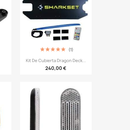
(1)
Vista rápida

Kit De Cubierta Dragon Deck...
240,00 €