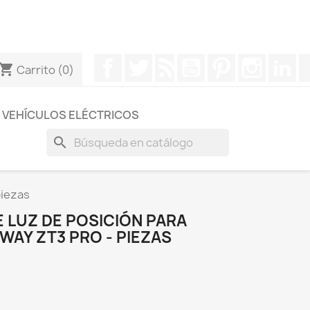
otros a través de Whatsapp para obtener una respuesta
Facebook
Twitter
Rss
YouTube
Pinterest
Instagr
Li
hopping_cart
Carrito
(0)
VEHÍCULOS ELÉCTRICOS
search
piezas
 LUZ DE POSICIÓN PARA
WAY ZT3 PRO - PIEZAS