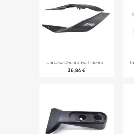
Vista rápida

Carcasa Decorativa Trasera...
Ta
36,84 €