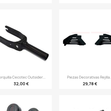
Vista rápida
Vista rápida


rquilla Cecotec Outsider...
Piezas Decorativas Rejilla.
32,00 €
29,78 €