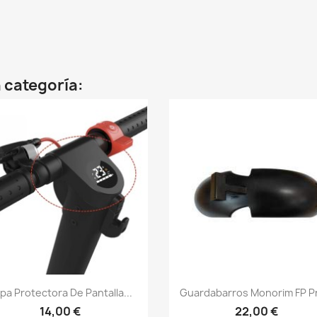
 categoría:
Vista rápida
Vista rápida


pa Protectora De Pantalla...
Guardabarros Monorim FP Pr
14,00 €
22,00 €