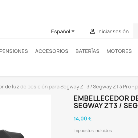
as sobre un producto en concreto tú puedes contactar con nos
s


Español
Iniciar sesión
PENSIONES
ACCESORIOS
BATERÍAS
MOTORES
r de luz de posición para Segway ZT3 / Segway ZT3 Pro - 
EMBELLECEDOR DE
SEGWAY ZT3 / SEG
14,00 €
Impuestos incluidos