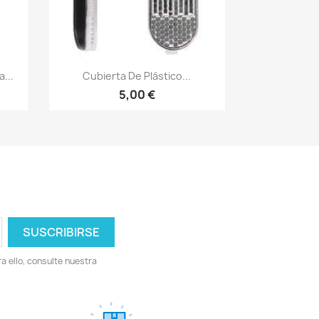
Vista rápida

...
Cubierta De Plástico...
5,00 €
 ello, consulte nuestra