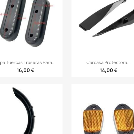
Vista rápida
Vista rápida


pa Tuercas Traseras Para...
Carcasa Protectora...
16,00 €
14,00 €