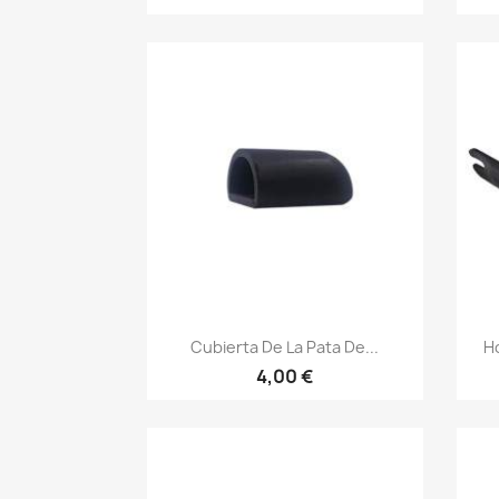
Vista rápida

Cubierta De La Pata De...
Ho
4,00 €