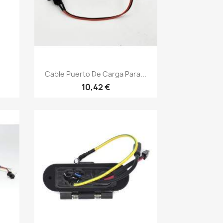
Vista rápida

Cable Puerto De Carga Para...
10,42 €