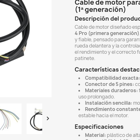
Cable de motor para
(1ª generación)
Descripción del produ
Cable de motor diseñado esp
4 Pro (primera generación)
y fiable, pensado para garant
rueda delantera y la control
el rendimiento y el correcto 
patinete.
Características desta
Compatibilidad exacta:
Conector de 5 pines:
co
Materiales duraderos:
uso prolongado.
Instalación sencilla:
mon
Rendimiento constant
estable hacia el motor.

Especificaciones
Material:
plástico de alt