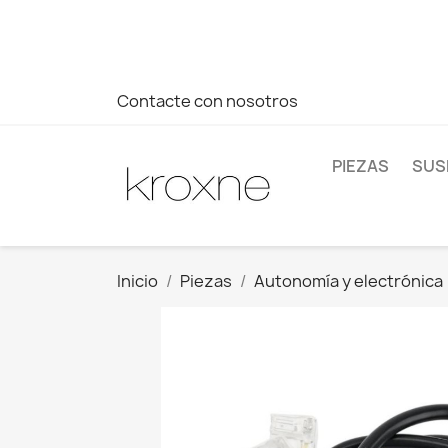
Si no has encontrado el producto que buscas o tienes dud
más rápida a tus consultas --> Whatsapp +34 696403761
Contacte con nosotros
PIEZAS
SUS
Inicio
Piezas
Autonomía y electrónica