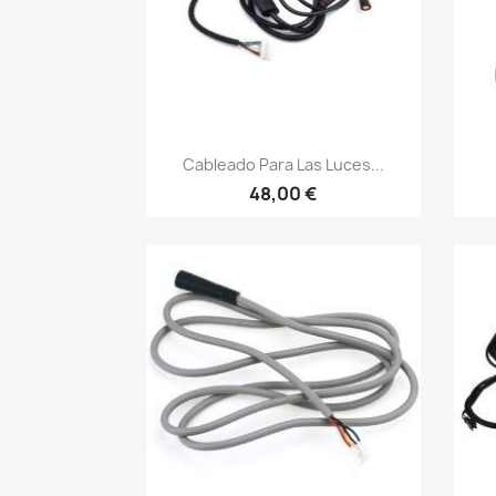
Vista rápida

Cableado Para Las Luces...
48,00 €