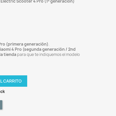
 Electric Scooter 4 Pro (1ª generación)
Pro (primera generación)
.
iaomi 4 Pro (segunda generación / 2nd
la tienda
para que te indiquemos el modelo
AL CARRITO
ock