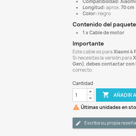
Compatibilidad:
Xiaomi
Longitud:
aprox.
70 cm
Color:
negro
Contenido del paquete
1 x Cable de motor
Importante
Este cable es para
Xiaomi 4 
Si necesitas la versión para
X
Gen)
,
debes contactar con 
correcto.
Cantidad

AÑADIR 

Últimas unidades en st
Escriba su propia reseña