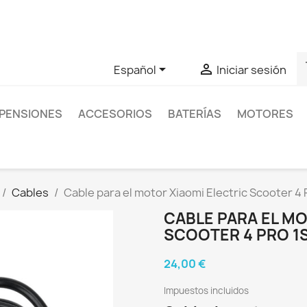
as sobre un producto en concreto tú puedes contactar con nos
s


Español
Iniciar sesión
PENSIONES
ACCESORIOS
BATERÍAS
MOTORES
Cables
Cable para el motor Xiaomi Electric Scooter 4
CABLE PARA EL MO
SCOOTER 4 PRO 1
24,00 €
Impuestos incluidos