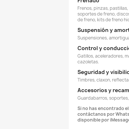
Frenado
Frenos, pinzas, pastillas
soportes de freno, discos
de freno, kits de freno hi
Suspensión y amor
Suspensiones, amortigua
Control y conducc
Gatillos, aceleradores, m
cazoletas.
Seguridad y visibil
Timbres, claxon, reflecta
Accesorios y reca
Guardabarros, soportes,
Si no has encontrado e
contáctanos por Whats
disponible por iMessag