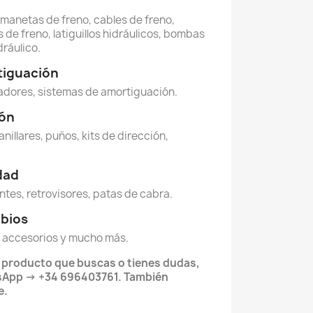
, manetas de freno, cables de freno,
 de freno, latiguillos hidráulicos, bombas
dráulico.
tiguación
dores, sistemas de amortiguación.
ión
anillares, puños, kits de dirección,
idad
ntes, retrovisores, patas de cabra.
mbios
 accesorios y mucho más.
l producto que buscas o tienes dudas,
App -> +34 696403761. También
e.