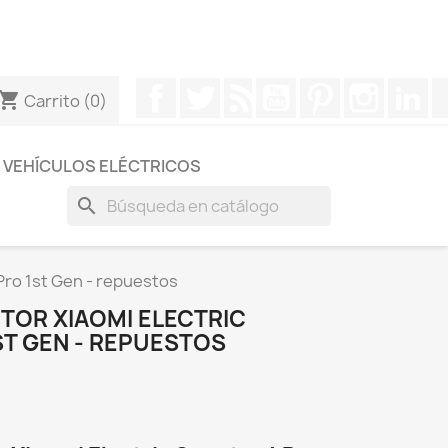
otros a través de Whatsapp para obtener una respuesta
Facebook
Twitter
Rss
YouTube
Pinterest
Instagr
Li
hopping_cart
Carrito
(0)
VEHÍCULOS ELÉCTRICOS
search
 Pro 1st Gen - repuestos
TOR XIAOMI ELECTRIC
ST GEN - REPUESTOS