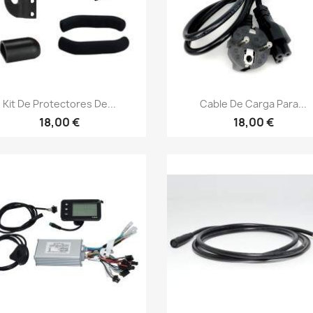
Vista rápida
Vista rápida


Kit De Protectores De...
Cable De Carga Para...
18,00 €
18,00 €