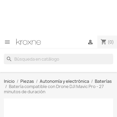
Si no has encontrado el producto que buscas o tienes
dudas sobre un producto en concreto tú puedes
contactar con nosotros a través de Whatsapp para
obtener una respuesta más rápida a tus consultas -->
Whatsapp +34 696403761
shopping_cart


(0)
search
Inicio
Piezas
Autonomía y electrónica
Baterías
Batería compatible con Drone DJI Mavic Pro - 27
minutos de duración