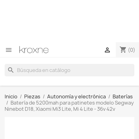
Si no has encontrado el producto que buscas o tienes
dudas sobre un producto en concreto tú puedes
contactar con nosotros a través de Whatsapp para
obtener una respuesta más rápida a tus consultas -->
Whatsapp +34 696403761
shopping_cart


(0)
search
Inicio
Piezas
Autonomía y electrónica
Baterías
Batería de 5200mah para patinetes modelo Segway
Ninebot D18, Xiaomi Mi3 Lite, Mi 4 Lite - 36v 42v