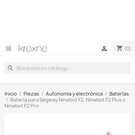
Si no has encontrado el producto que buscas o tienes
dudas sobre un producto en concreto tú puedes
contactar con nosotros a través de Whatsapp para
obtener una respuesta más rápida a tus consultas -->
Whatsapp +34 696403761
shopping_cart


(0)
search
Inicio
Piezas
Autonomía y electrónica
Baterías
Batería para Segway Ninebot F2, Ninebot F2 Plus o
Ninebot F2 Pro