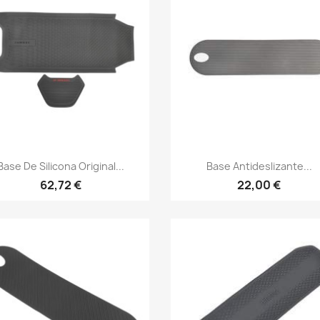
Vista rápida
Vista rápida


Base De Silicona Original...
Base Antideslizante...
62,72 €
22,00 €