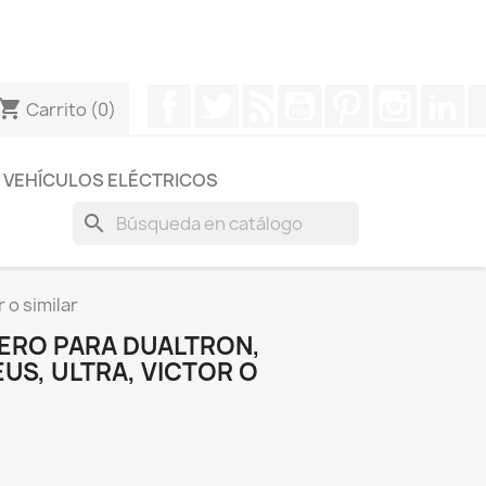
otros a través de Whatsapp para obtener una respuesta
Facebook
Twitter
Rss
YouTube
Pinterest
Instagr
Li
hopping_cart
Carrito
(0)
VEHÍCULOS ELÉCTRICOS
search
 o similar
ERO PARA DUALTRON,
US, ULTRA, VICTOR O