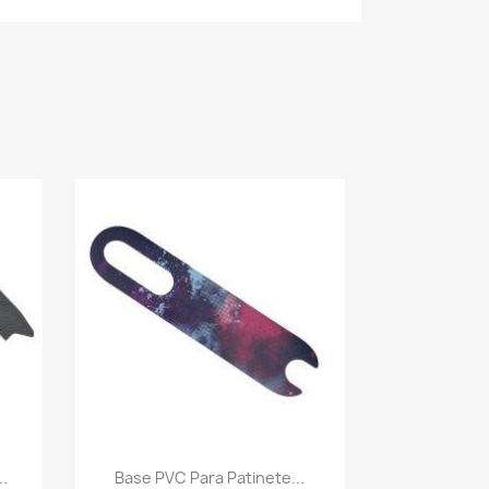
Vista rápida

..
Base PVC Para Patinete...