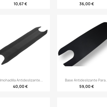
10,67 €
36,00 €
Vista rápida
Vista rápida


lmohadilla Antideslizante...
Base Antideslizante Para..
40,00 €
59,00 €