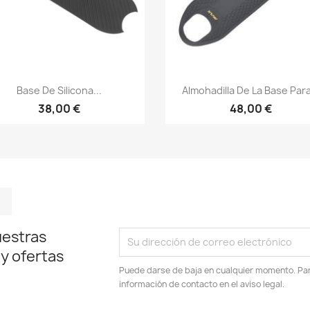
Vista rápida
Vista rápida


Base De Silicona...
Almohadilla De La Base Para
38,00 €
48,00 €
m
kedIn
TikTok
uestras
 y ofertas
Puede darse de baja en cualquier momento. Para
información de contacto en el aviso legal.