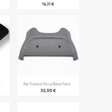
14,11 €
Vista rápida

.
Ala Trasera De La Base Para...
32,00 €