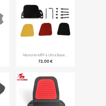
Vista rápida

Monorim MFP 4 Ultra Base...
72,00 €