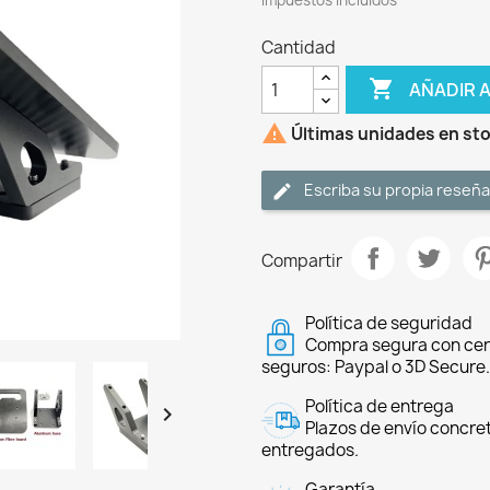
Impuestos incluidos
Cantidad

AÑADIR 

Últimas unidades en st
Escriba su propia reseña
Compartir
Política de seguridad
Compra segura con cer
seguros: Paypal o 3D Secure.
Política de entrega

Plazos de envío concre
entregados.
Garantía