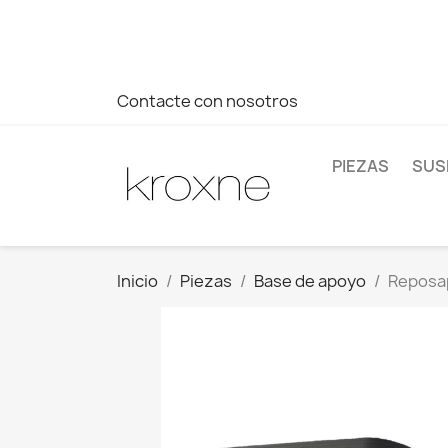
Si no has encontrado el producto que buscas o tienes dud
más rápida a tus consultas --> Whatsapp +34 696403761
Contacte con nosotros
PIEZAS
SUS
Inicio
Piezas
Base de apoyo
Reposap