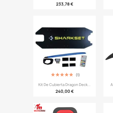
233,78 €
(1)
Vista rápida

Kit De Cubierta Dragon Deck...
A
240,00 €