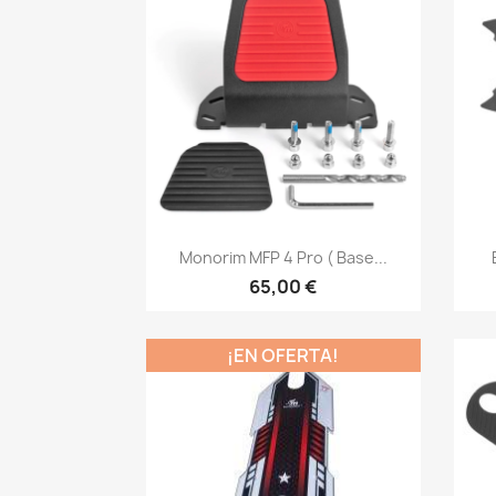
Vista rápida

Monorim MFP 4 Pro ( Base...
65,00 €
¡EN OFERTA!