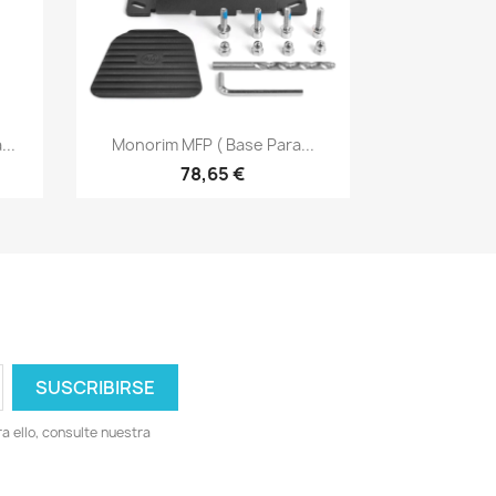
Vista rápida

...
Monorim MFP ( Base Para...
78,65 €
 ello, consulte nuestra