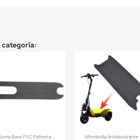
 categoría:
Vista rápida
Vista rápida


Goma Base PVC Patinete...
Alfombrilla Antideslizante.