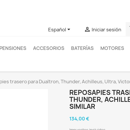
as sobre un producto en concreto tú puedes contactar con nos
s


Español
Iniciar sesión
PENSIONES
ACCESORIOS
BATERÍAS
MOTORES
ies trasero para Dualtron, Thunder, Achilleus, Ultra, Victor
REPOSAPIES TRAS
THUNDER, ACHILLE
SIMILAR
134,00 €