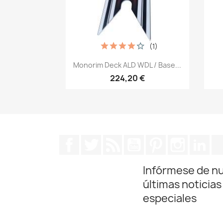
(1)
Vista rápida

Monorim Deck ALD WDL / Base...
224,20 €
Facebook
Twitter
Rss
YouTube
Pinterest
Instagra
Lin
Infórmese de n
últimas noticias
especiales