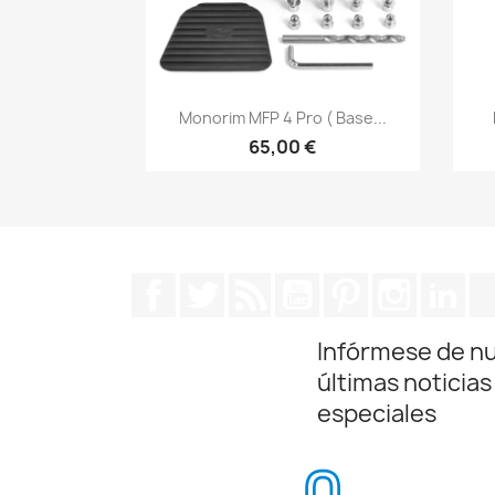
Vista rápida

Monorim MFP 4 Pro ( Base...
65,00 €
Facebook
Twitter
Rss
YouTube
Pinterest
Instagra
Lin
Infórmese de n
últimas noticias
especiales