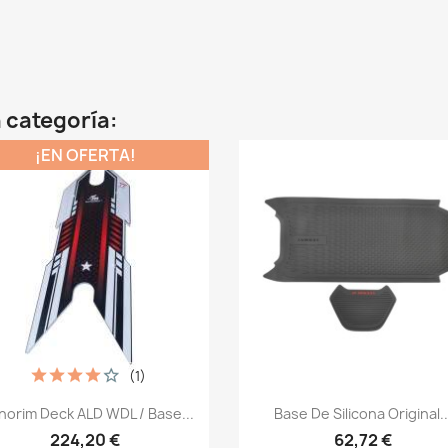
 categoría:
¡EN OFERTA!
(1)
Vista rápida
Vista rápida


orim Deck ALD WDL / Base...
Base De Silicona Original..
224,20 €
62,72 €