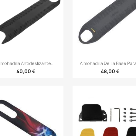
Vista rápida
Vista rápida


lmohadilla Antideslizante...
Almohadilla De La Base Para
40,00 €
48,00 €