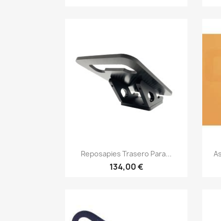
Vista rápida

Reposapies Trasero Para...
As
134,00 €