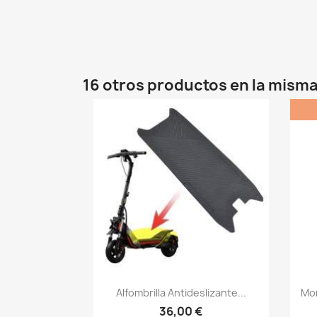
16 otros productos en la misma
Vista rápida

Alfombrilla Antideslizante...
Mon
36,00 €