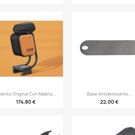
Vista rápida
Vista rápida


iento Original Con Maleta...
Base Antideslizante...
174,80 €
22,00 €