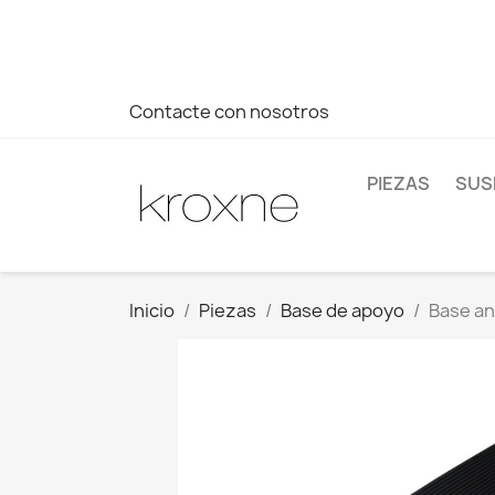
Si no has encontrado el producto que buscas o tienes dud
más rápida a tus consultas --> Whatsapp +34 696403761
Contacte con nosotros
PIEZAS
SUS
Inicio
Piezas
Base de apoyo
Base an