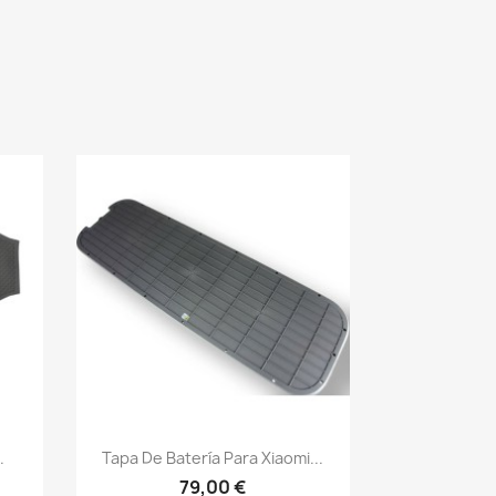
Vista rápida

.
Tapa De Batería Para Xiaomi...
79,00 €