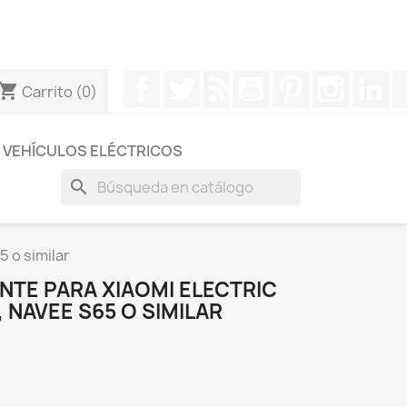
otros a través de Whatsapp para obtener una respuesta
Facebook
Twitter
Rss
YouTube
Pinterest
Instagr
Li
hopping_cart
Carrito
(0)
VEHÍCULOS ELÉCTRICOS
search
5 o similar
NTE PARA XIAOMI ELECTRIC
 NAVEE S65 O SIMILAR