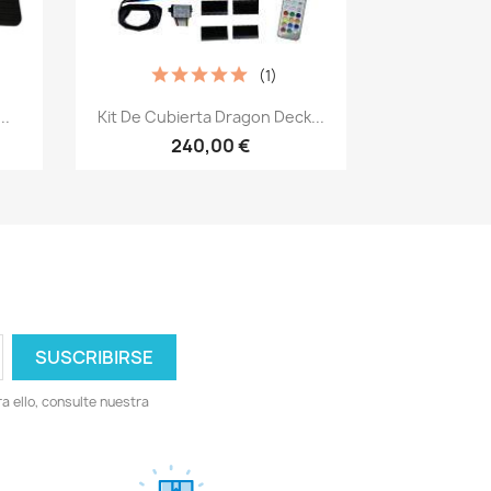
(1)
Vista rápida

..
Kit De Cubierta Dragon Deck...
240,00 €
 ello, consulte nuestra