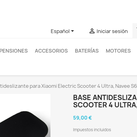
as sobre un producto en concreto tú puedes contactar con nos
s


Español
Iniciar sesión
PENSIONES
ACCESORIOS
BATERÍAS
MOTORES
tideslizante para Xiaomi Electric Scooter 4 Ultra, Navee S6
BASE ANTIDESLIZA
SCOOTER 4 ULTRA,
59,00 €
Impuestos incluidos