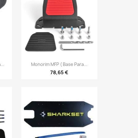
Vista rápida

...
Monorim MFP ( Base Para...
78,65 €