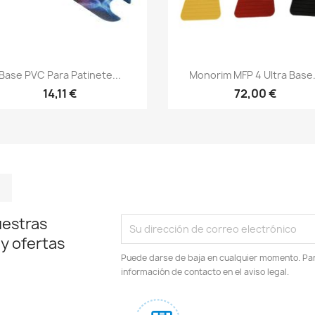
Vista rápida
Vista rápida


Base PVC Para Patinete...
Monorim MFP 4 Ultra Base.
14,11 €
72,00 €
m
kedIn
TikTok
uestras
 y ofertas
Puede darse de baja en cualquier momento. Para
información de contacto en el aviso legal.