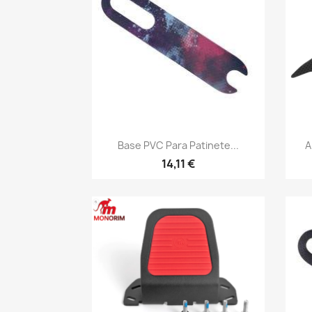
Vista rápida

Base PVC Para Patinete...
A
14,11 €