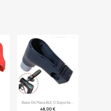
Vista rápida

Base De Placa BLE O Soporte...
48,00 €