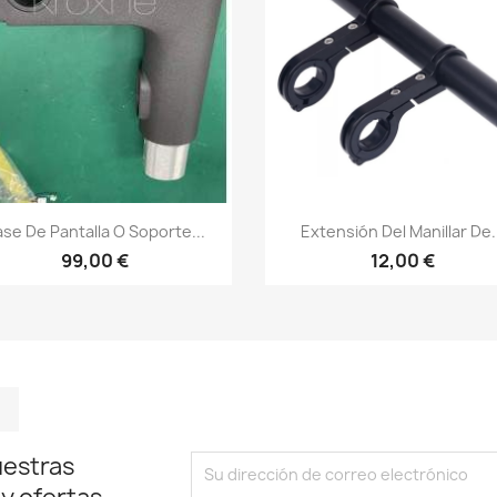
Vista rápida
Vista rápida


se De Pantalla O Soporte...
Extensión Del Manillar De.
99,00 €
12,00 €
m
kedIn
TikTok
uestras