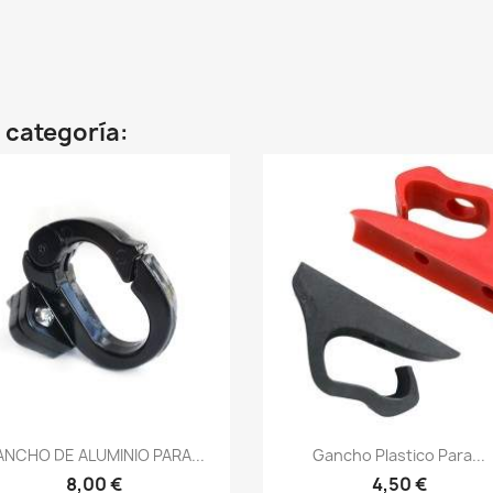
 categoría:
Vista rápida
Vista rápida


NCHO DE ALUMINIO PARA...
Gancho Plastico Para...
8,00 €
4,50 €