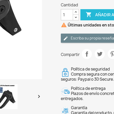
Cantidad

AÑADIR 

Últimas unidades en st
Escriba su propia reseña
Compartir
Política de seguridad
Compra segura con cer
seguros: Paypal o 3D Secure.
Política de entrega
Plazos de envío concre

entregados.
Garantía
Garantía del producto, 