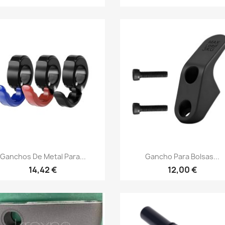
Vista rápida
Vista rápida


Ganchos De Metal Para...
Gancho Para Bolsas...
14,42 €
12,00 €