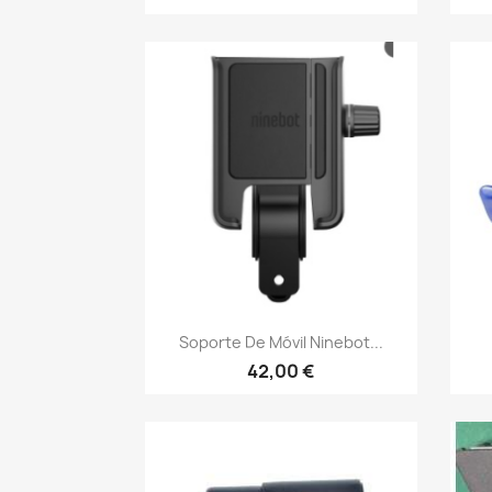
Vista rápida

Soporte De Móvil Ninebot...
42,00 €