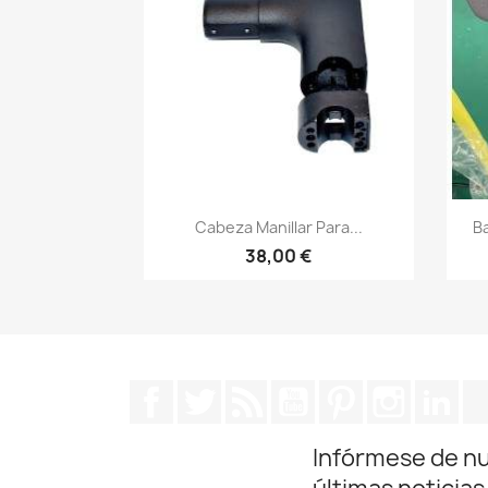
Vista rápida

Cabeza Manillar Para...
Ba
38,00 €
Facebook
Twitter
Rss
YouTube
Pinterest
Instagra
Lin
Infórmese de n