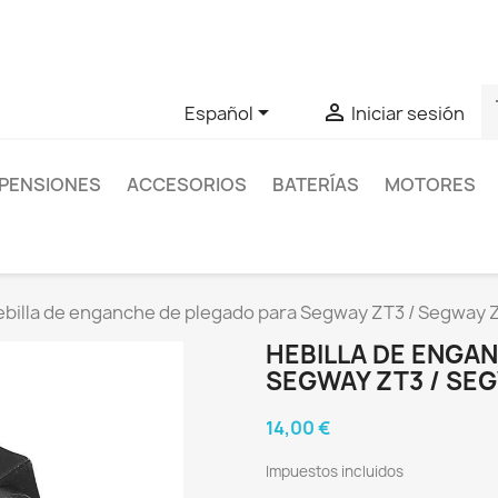
as sobre un producto en concreto tú puedes contactar con nos
s


Español
Iniciar sesión
PENSIONES
ACCESORIOS
BATERÍAS
MOTORES
ebilla de enganche de plegado para Segway ZT3 / Segway Z
HEBILLA DE ENGA
SEGWAY ZT3 / SEG
14,00 €
Impuestos incluidos