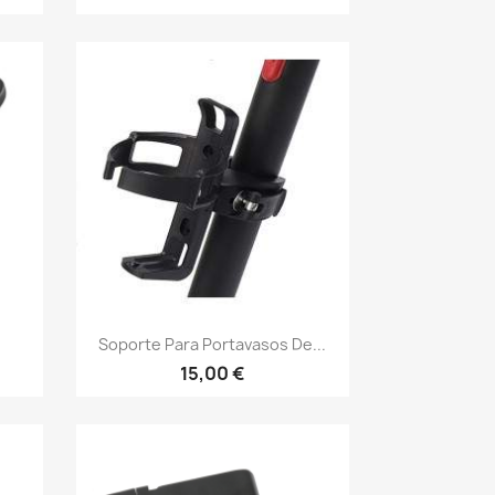
Vista rápida

Soporte Para Portavasos De...
15,00 €