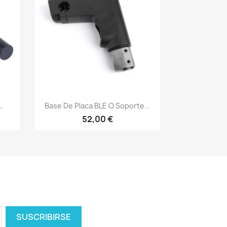
Vista rápida

..
Base De Placa BLE O Soporte...
52,00 €