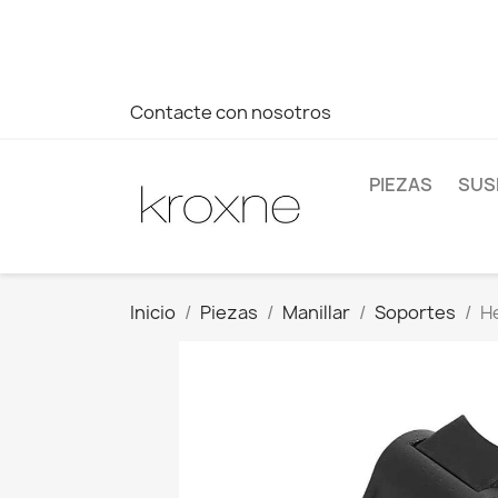
Si no has encontrado el producto que buscas o tienes dud
más rápida a tus consultas --> Whatsapp +34 696403761
Contacte con nosotros
PIEZAS
SUS
Inicio
Piezas
Manillar
Soportes
H