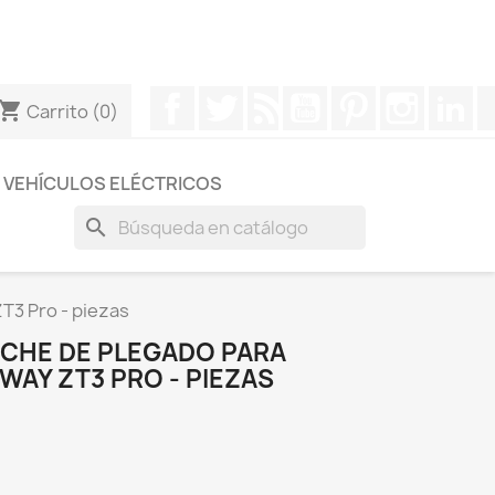
otros a través de Whatsapp para obtener una respuesta
Facebook
Twitter
Rss
YouTube
Pinterest
Instagr
Li
hopping_cart
Carrito
(0)
VEHÍCULOS ELÉCTRICOS
search
T3 Pro - piezas
NCHE DE PLEGADO PARA
WAY ZT3 PRO - PIEZAS