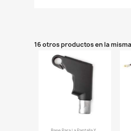
16 otros productos en la misma
Vista rápida

Base Para La Pantalla Y...