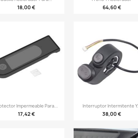
18,00 €
64,60 €
Vista rápida
Vista rápida


otector Impermeable Para...
Interruptor Intermitente Y.
17,42 €
38,00 €