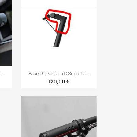
Vista rápida

..
Base De Pantalla O Soporte...
120,00 €