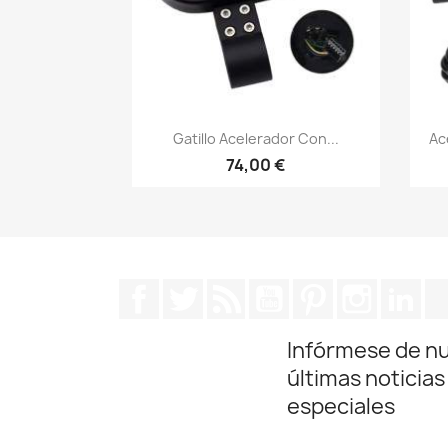
Vista rápida

Gatillo Acelerador Con...
Ac
74,00 €
Facebook
Twitter
Rss
YouTube
Pinterest
Instagra
Lin
Infórmese de n
últimas noticias
especiales