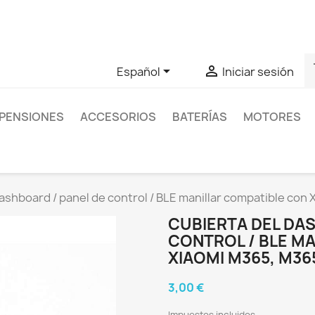
as sobre un producto en concreto tú puedes contactar con nos
s


Español
Iniciar sesión
PENSIONES
ACCESORIOS
BATERÍAS
MOTORES
ashboard / panel de control / BLE manillar compatible con 
CUBIERTA DEL DAS
CONTROL / BLE M
XIAOMI M365, M365
3,00 €