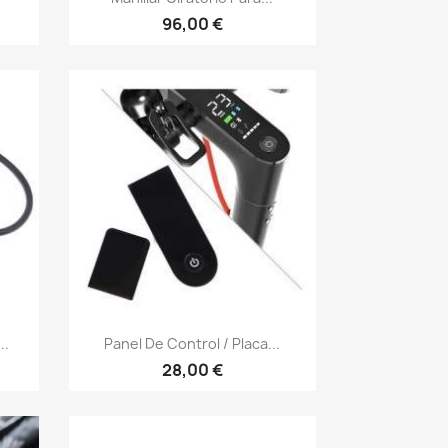
96,00 €
Vista rápida

..
Panel De Control / Placa...
28,00 €