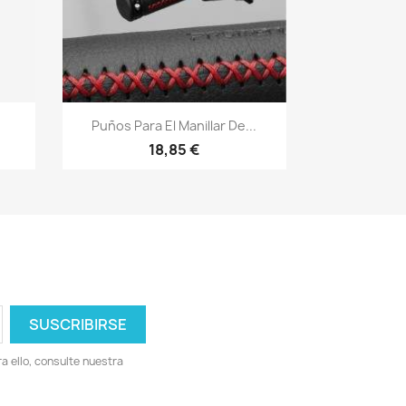
Vista rápida

Puños Para El Manillar De...
18,85 €
 ello, consulte nuestra