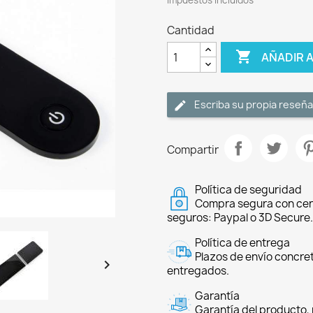
Impuestos incluidos
Cantidad

AÑADIR 
Escriba su propia reseña
Compartir
Política de seguridad
Compra segura con cer
seguros: Paypal o 3D Secure.
Política de entrega
Plazos de envío concre

entregados.
Garantía
Garantía del producto, 