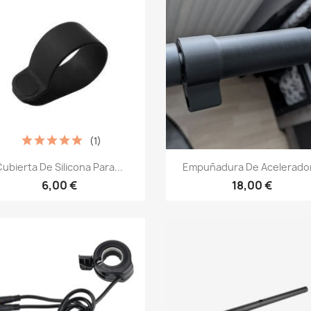
(1)
Vista rápida
Vista rápida


ubierta De Silicona Para...
Empuñadura De Acelerador.
6,00 €
18,00 €