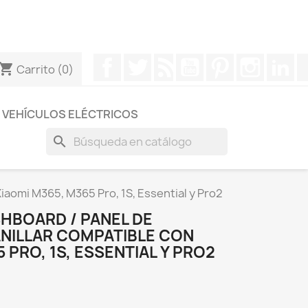
otros a través de Whatsapp para obtener una respuesta
Facebook
Twitter
Rss
YouTube
Pinterest
Instagr
Li
hopping_cart
Carrito
(0)
VEHÍCULOS ELÉCTRICOS
search
Xiaomi M365, M365 Pro, 1S, Essential y Pro2
HBOARD / PANEL DE
ANILLAR COMPATIBLE CON
 PRO, 1S, ESSENTIAL Y PRO2