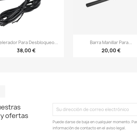
Vista rápida
Vista rápida


elerador Para Desbloqueo...
Barra Manillar Para...
38,00 €
20,00 €
m
kedIn
TikTok
uestras
 y ofertas
Puede darse de baja en cualquier momento. Para
información de contacto en el aviso legal.