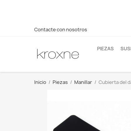
Si no has encontrado el producto que buscas o tienes dud
más rápida a tus consultas --> Whatsapp +34 696403761
Contacte con nosotros
PIEZAS
SUS
Inicio
Piezas
Manillar
Cubierta del d