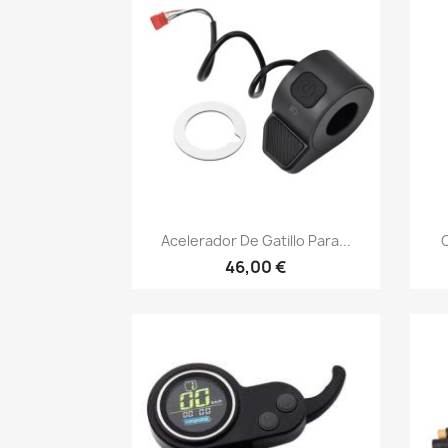
Vista rápida

Acelerador De Gatillo Para...
C
46,00 €