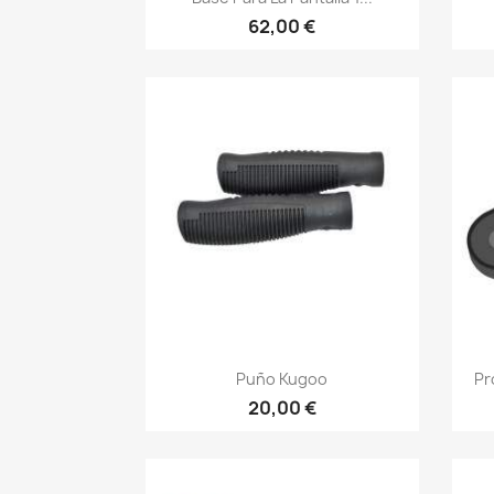
62,00 €
Vista rápida

Puño Kugoo
Pr
20,00 €