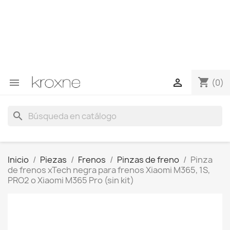
Si no has encontrado el producto que buscas o tienes
dudas sobre un producto en concreto tú puedes
contactar con nosotros a través de Whatsapp para
obtener una respuesta más rápida a tus consultas -->
Whatsapp +34 696403761
shopping_cart


(0)
search
Inicio
Piezas
Frenos
Pinzas de freno
Pinza
de frenos xTech negra para frenos Xiaomi M365, 1S,
PRO2 o Xiaomi M365 Pro (sin kit)