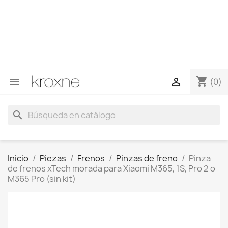
Si no has encontrado el producto que buscas o tienes
dudas sobre un producto en concreto tú puedes
contactar con nosotros a través de Whatsapp para
obtener una respuesta más rápida a tus consultas -->
Whatsapp +34 696403761
shopping_cart


(0)
search
Inicio
Piezas
Frenos
Pinzas de freno
Pinza
de frenos xTech morada para Xiaomi M365, 1S, Pro 2 o
M365 Pro (sin kit)