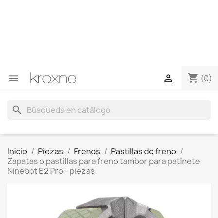
Si no has encontrado el producto que buscas o tienes
dudas sobre un producto en concreto tú puedes
contactar con nosotros a través de Whatsapp para
obtener una respuesta más rápida a tus consultas -->
Whatsapp +34 696403761
shopping_cart


(0)
search
Inicio
Piezas
Frenos
Pastillas de freno
Zapatas o pastillas para freno tambor para patinete
Ninebot E2 Pro - piezas