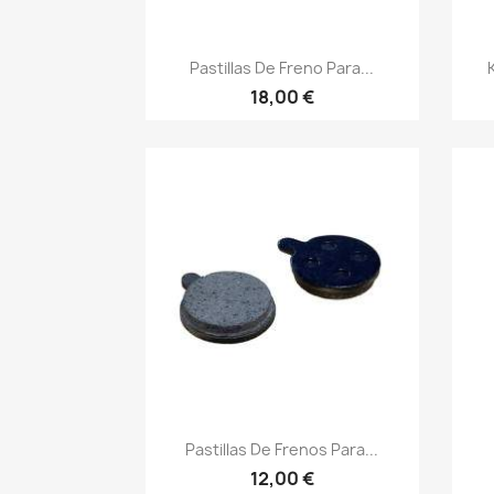
Vista rápida

Pastillas De Freno Para...
18,00 €
Vista rápida

Pastillas De Frenos Para...
12,00 €