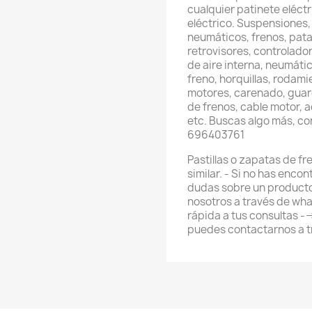
cualquier patinete eléctri
eléctrico. Suspensiones,
neumáticos, frenos, pata
retrovisores, controlador
de aire interna, neumátic
freno, horquillas, rodami
motores, carenado, guard
de frenos, cable motor, 
etc. Buscas algo más, c
696403761
Pastillas o zapatas de fre
similar. - Si no has enco
dudas sobre un producto
nosotros a través de wh
rápida a tus consultas 
puedes contactarnos a 