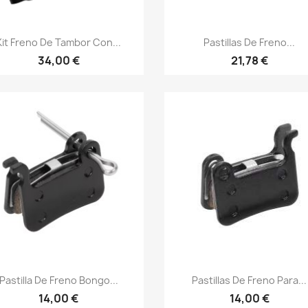
Vista rápida
Vista rápida


Kit Freno De Tambor Con...
Pastillas De Freno...
34,00 €
21,78 €
Vista rápida
Vista rápida


Pastilla De Freno Bongo...
Pastillas De Freno Para...
14,00 €
14,00 €