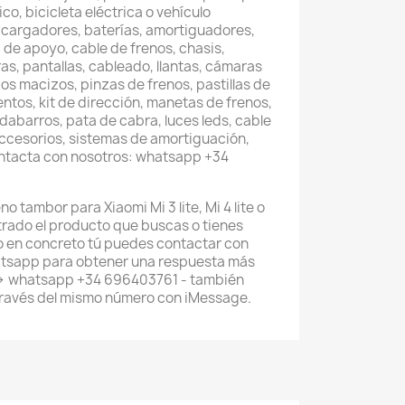
co, bicicleta eléctrica o vehículo
 cargadores, baterías, amortiguadores,
 de apoyo, cable de frenos, chasis,
as, pantallas, cableado, llantas, cámaras
os macizos, pinzas de frenos, pastillas de
entos, kit de dirección, manetas de frenos,
abarros, pata de cabra, luces leds, cable
accesorios, sistemas de amortiguación,
ontacta con nosotros: whatsapp +34
no tambor para Xiaomi Mi 3 lite, Mi 4 lite o
ntrado el producto que buscas o tienes
 en concreto tú puedes contactar con
atsapp para obtener una respuesta más
--> whatsapp +34 696403761 - también
través del mismo número con iMessage.