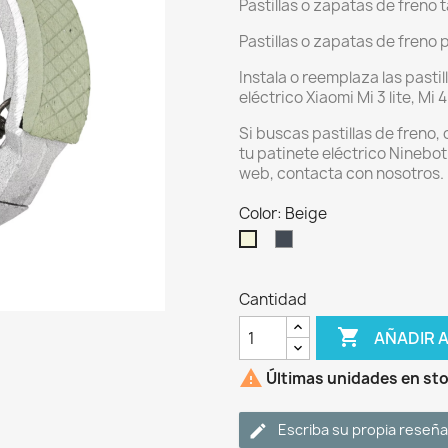
Pastillas o zapatas de freno ta
Pastillas o zapatas de freno pa
Instala o reemplaza las pasti
eléctrico Xiaomi Mi 3 lite, Mi 4 
Si buscas pastillas de freno,
tu patinete eléctrico Ninebot
web, contacta con nosotros.
Color: Beige
Negro
Beige
Cantidad

AÑADIR 

Últimas unidades en st
Escriba su propia reseña