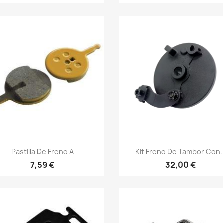
Vista rápida
Vista rápida


Pastilla De Freno A
Kit Freno De Tambor Con..
7,59 €
32,00 €