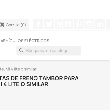
otros a través de Whatsapp para obtener una respuesta
Facebook
Twitter
Rss
YouTube
Pinterest
Instagr
Li
hopping_cart
Carrito
(0)
VEHÍCULOS ELÉCTRICOS
search
, Mi 4 lite o similar.
ATAS DE FRENO TAMBOR PARA
I 4 LITE O SIMILAR.