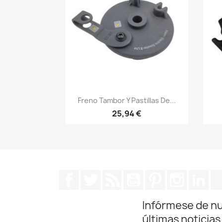
Vista rápida

Freno Tambor Y Pastillas De...
25,94 €
Facebook
Twitter
Rss
YouTube
Pinterest
Instagra
Lin
Infórmese de n
últimas noticias