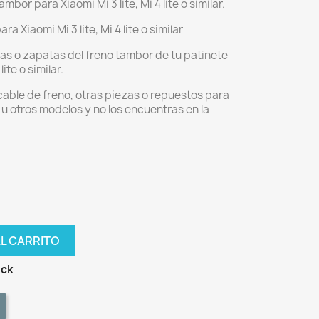
mbor para Xiaomi Mi 3 lite, Mi 4 lite o similar.
ra Xiaomi Mi 3 lite, Mi 4 lite o similar
llas o zapatas del freno tambor de tu patinete
lite o similar.
 cable de freno, otras piezas o repuestos para
 u otros modelos y no los encuentras en la
AL CARRITO
ock