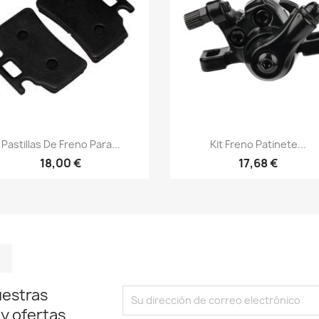
Vista rápida
Vista rápida


Pastillas De Freno Para...
Kit Freno Patinete...
18,00 €
17,68 €
m
kedIn
TikTok
uestras
 y ofertas