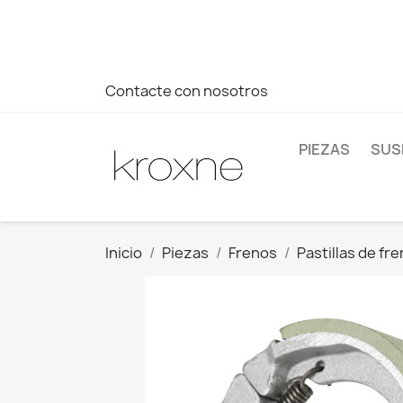
Si no has encontrado el producto que buscas o tienes dud
más rápida a tus consultas --> Whatsapp +34 696403761
Contacte con nosotros
PIEZAS
SUS
Inicio
Piezas
Frenos
Pastillas de fr