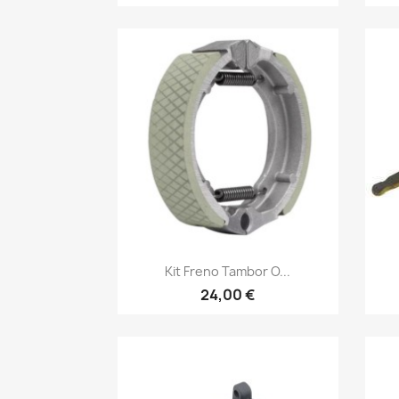
Vista rápida

Kit Freno Tambor O...
24,00 €