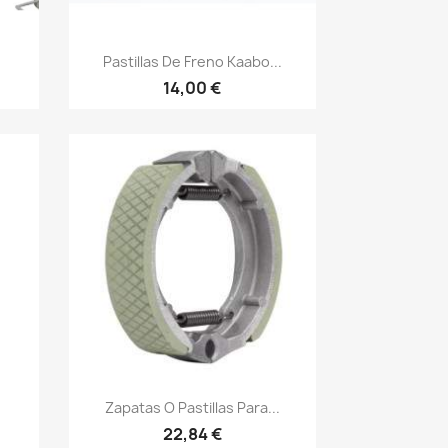
Vista rápida

Pastillas De Freno Kaabo...
14,00 €
Vista rápida

Zapatas O Pastillas Para...
22,84 €