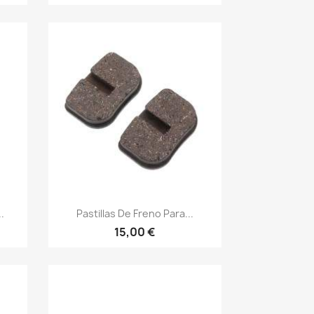
Vista rápida

.
Pastillas De Freno Para...
15,00 €