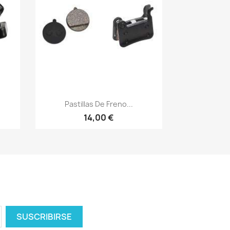
Vista rápida

Pastillas De Freno...
14,00 €