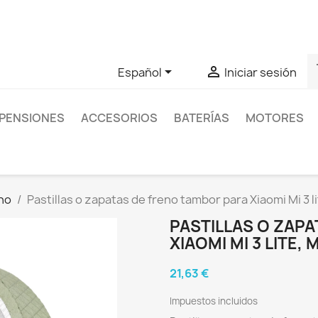
as sobre un producto en concreto tú puedes contactar con nos
s


Español
Iniciar sesión
PENSIONES
ACCESORIOS
BATERÍAS
MOTORES
eno
Pastillas o zapatas de freno tambor para Xiaomi Mi 3 lite
PASTILLAS O ZAP
XIAOMI MI 3 LITE, M
21,63 €
Impuestos incluidos