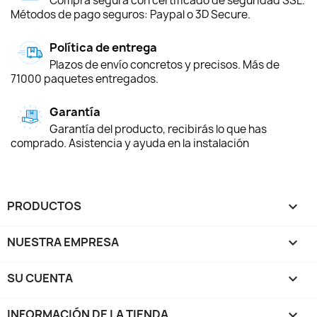
Compra segura con certificado de seguridad SSL.
Métodos de pago seguros: Paypal o 3D Secure.
Política de entrega
Plazos de envío concretos y precisos. Más de
71000 paquetes entregados.
Garantía
Garantía del producto, recibirás lo que has
comprado. Asistencia y ayuda en la instalación
PRODUCTOS

NUESTRA EMPRESA

SU CUENTA

INFORMACIÓN DE LA TIENDA
keyboard_arrow_down