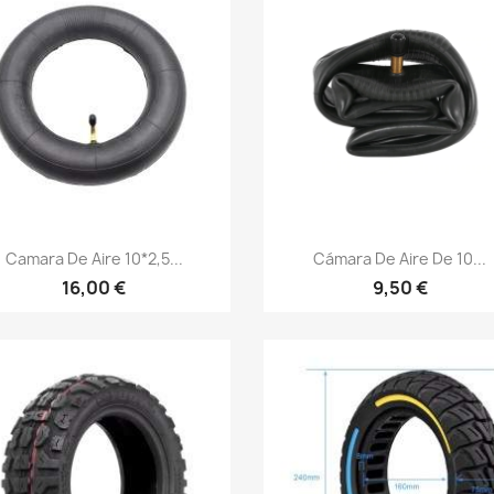
Vista rápida
Vista rápida


Camara De Aire 10*2,5...
Cámara De Aire De 10...
16,00 €
9,50 €