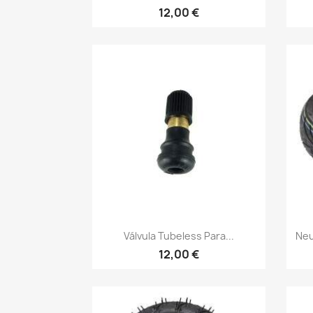
12,00 €
Vista rápida

Válvula Tubeless Para...
Neu
12,00 €