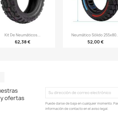
Vista rápida
Vista rápida


Kit De Neumáticos...
Neumático Sólido 255x80..
62,38 €
52,00 €
m
kedIn
TikTok
uestras
 y ofertas
Puede darse de baja en cualquier momento. Para
información de contacto en el aviso legal.