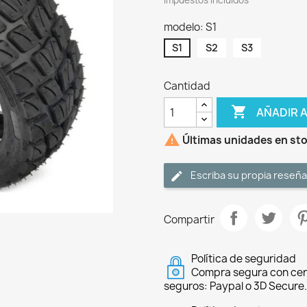
Impuestos incluidos
modelo: S1
S1
S2
S3
Cantidad

AÑADIR 

Últimas unidades en st
Escriba su propia reseña
Compartir
Política de seguridad
Compra segura con cer
seguros: Paypal o 3D Secure.