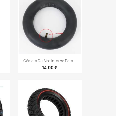
Vista rápida

Cámara De Aire Interna Para...
14,00 €