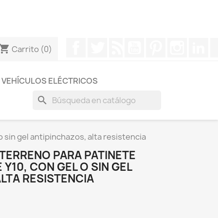
otros a través de Whatsapp para obtener una respuesta
Facebook
Twitter
Rss
YouTube
Pinterest
Instagr
Li
hopping_cart
Carrito
(0)
VEHÍCULOS ELÉCTRICOS
search
sin gel antipinchazos, alta resistencia
TERRENO PARA PATINETE
Y10, CON GEL O SIN GEL
LTA RESISTENCIA