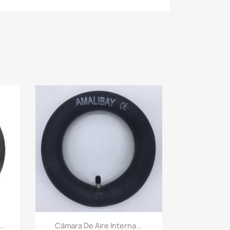
Vista rápida

..
Cámara De Aire Interna...