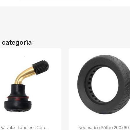
 categoría:
Vista rápida
Vista rápida


Válvulas Tubeless Con...
Neumático Sólido 200x60.