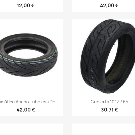
12,00 €
42,00 €
Vista rápida
Vista rápida


mático Ancho Tubeless De...
Cubierta 10*2,7 65
42,00 €
30,71 €