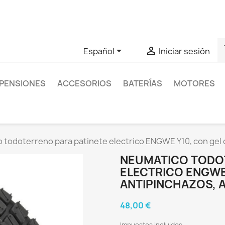
as sobre un producto en concreto tú puedes contactar con nos
s


Español
Iniciar sesión
PENSIONES
ACCESORIOS
BATERÍAS
MOTORES
todoterreno para patinete electrico ENGWE Y10, con gel o 
NEUMATICO TODO
ELECTRICO ENGWE 
ANTIPINCHAZOS, A
48,00 €