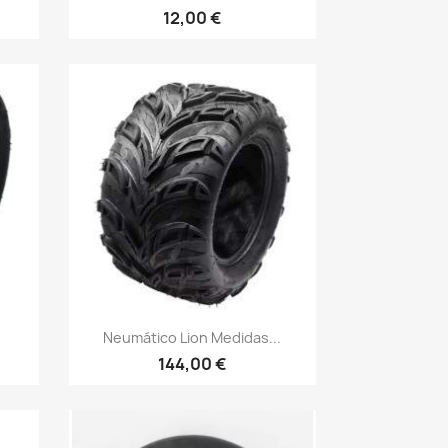
12,00 €
Vista rápida

Neumático Lion Medidas...
144,00 €