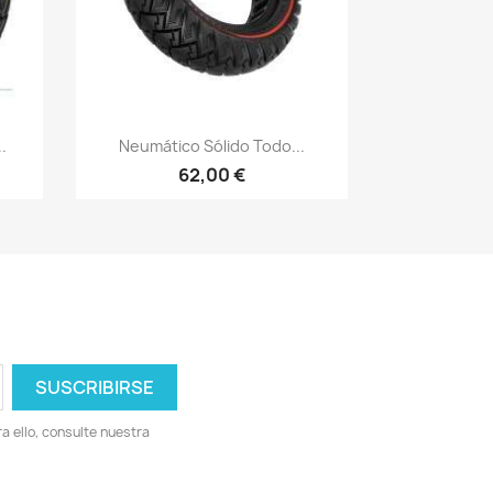
Vista rápida

.
Neumático Sólido Todo...
62,00 €
 ello, consulte nuestra