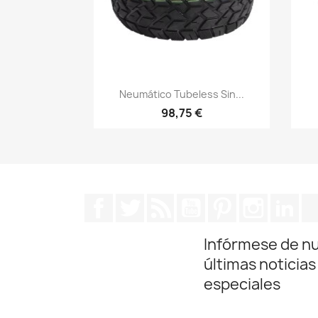
Vista rápida

Neumático Tubeless Sin...
98,75 €
Facebook
Twitter
Rss
YouTube
Pinterest
Instagra
Lin
Infórmese de n
últimas noticias
especiales