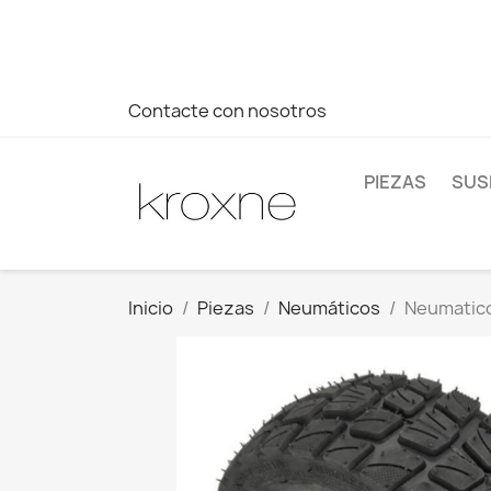
Si no has encontrado el producto que buscas o tienes dud
más rápida a tus consultas --> Whatsapp +34 696403761
Contacte con nosotros
PIEZAS
SUS
Inicio
Piezas
Neumáticos
Neumatico 