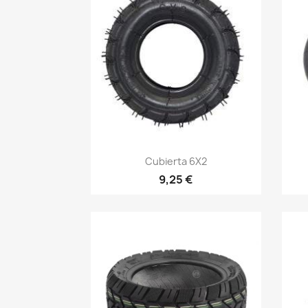
Vista rápida

Cubierta 6X2
9,25 €