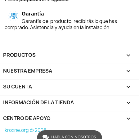
Garantía
Garantía del producto, recibirás lo que has
comprado. Asistencia y ayuda en la instalación
PRODUCTOS

NUESTRA EMPRESA

SU CUENTA

INFORMACIÓN DE LA TIENDA
keyboard_arrow_down
CENTRO DE APOYO

kroxne.org © 2026
HABLA CON NOSOTROS