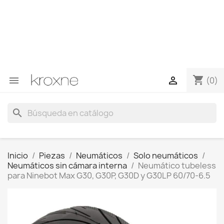
Si no has encontrado el producto que buscas o tienes
dudas sobre un producto en concreto tú puedes
contactar con nosotros a través de Whatsapp para
obtener una respuesta más rápida a tus consultas -->
Whatsapp +34 696403761
shopping_cart


(0)
search
Inicio
Piezas
Neumáticos
Solo neumáticos
Neumáticos sin cámara interna
Neumático tubeless
para Ninebot Max G30, G30P, G30D y G30LP 60/70-6.5