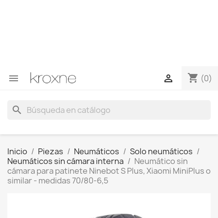
Si no has encontrado el producto que buscas o tienes
dudas sobre un producto en concreto tú puedes
contactar con nosotros a través de Whatsapp para
obtener una respuesta más rápida a tus consultas -->
Whatsapp +34 696403761
shopping_cart


(0)
search
Inicio
Piezas
Neumáticos
Solo neumáticos
Neumáticos sin cámara interna
Neumático sin
cámara para patinete Ninebot S Plus, Xiaomi MiniPlus o
similar - medidas 70/80-6,5