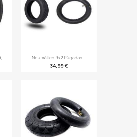
Vista rápida

...
Neumático 9x2 Púgadas...
34,99 €