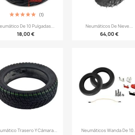
(1)
Vista rápida
Vista rápida


eumático De 10 Pulgadas...
Neumáticos De Nieve...
18,00 €
64,00 €
Vista rápida
Vista rápida


umático Trasero Y Cámara...
Neumáticos Wanda De 10..