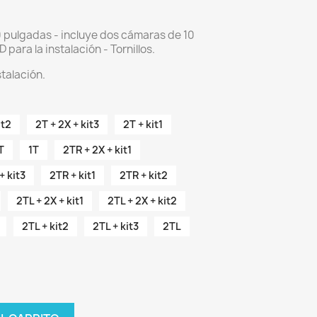
pulgadas - incluye dos cámaras de 10
 para la instalación - Tornillos.
stalación.
it2
2T + 2X + kit3
2T + kit1
T
1T
2TR + 2X + kit1
+ kit3
2TR + kit1
2TR + kit2
2TL + 2X + kit1
2TL + 2X + kit2
2TL + kit2
2TL + kit3
2TL