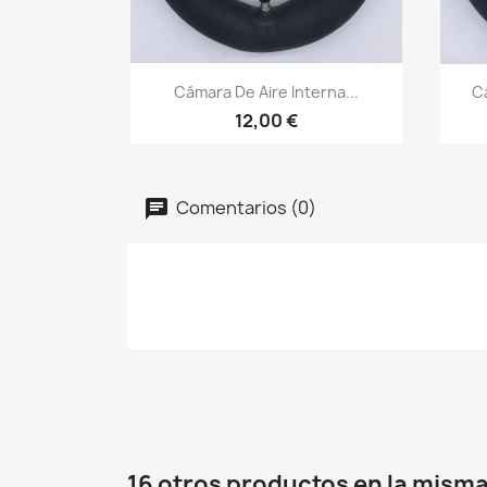
Vista rápida

Cámara De Aire Interna...
C
12,00 €
Comentarios (0)
16 otros productos en la misma