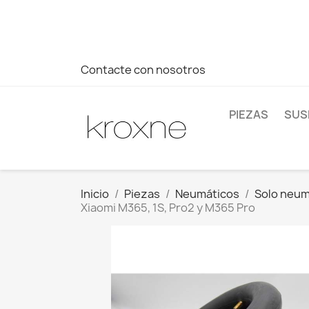
Si no has encontrado el producto que buscas o tienes dud
más rápida a tus consultas --> Whatsapp +34 696403761
Contacte con nosotros
PIEZAS
SUS
Inicio
Piezas
Neumáticos
Solo neum
Xiaomi M365, 1S, Pro2 y M365 Pro