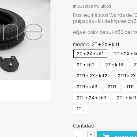
Impuestos incluidos
Dos neumáticos Wanda de 10 
pulgadas - kit de impresión 3D
elija el color de su kit3D de in
modelo: 2T + 2X + kit1
2T + 2X + kit1
2T + 2X + k
2T + kit2
2T + kit3
2
2TR + 2X + kit2
2TR + 2X 
2TR + kit3
2TR
1TR
2TL + 2X + kit3
2TL + kit1
1TL
Cantidad