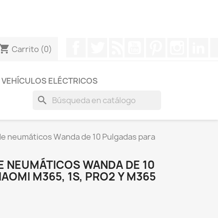
otros a través de Whatsapp para obtener una respuesta
Facebook
Twitter
Rss
YouTube
Pinterest
Instagr
Li
hopping_cart
Carrito
(0)
VEHÍCULOS ELÉCTRICOS
search
de neumáticos Wanda de 10 Pulgadas para
E NEUMÁTICOS WANDA DE 10
AOMI M365, 1S, PRO2 Y M365