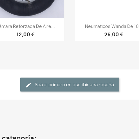
Vista rápida
Vista rápida


ámara Reforzada De Aire...
Neumáticos Wanda De 10.
12,00 €
26,00 €
Sea el primero en escribir una reseña
 categoría: