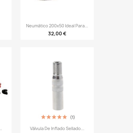
Vista rápida

Neumático 200x50 Ideal Para...
32,00 €
(1)
Vista rápida

.
Válvula De Inflado Sellado...