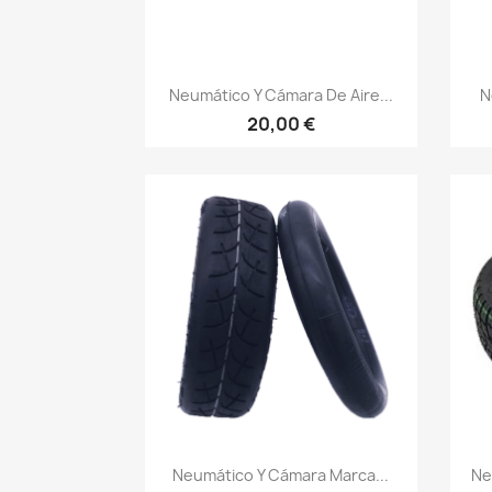
Vista rápida

Neumático Y Cámara De Aire...
N
20,00 €
Vista rápida

Neumático Y Cámara Marca...
Ne