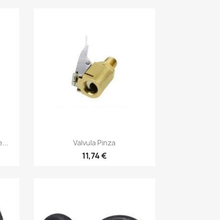
Vista rápida

...
Valvula Pinza
11,74 €