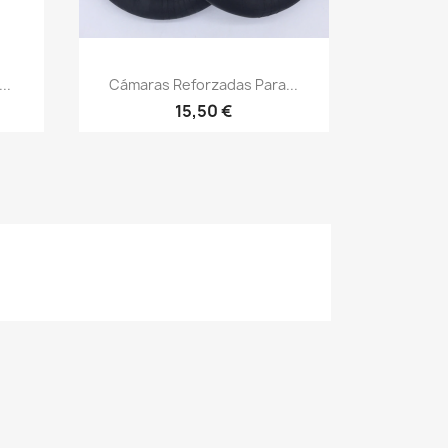
Vista rápida

..
Cámaras Reforzadas Para...
15,50 €