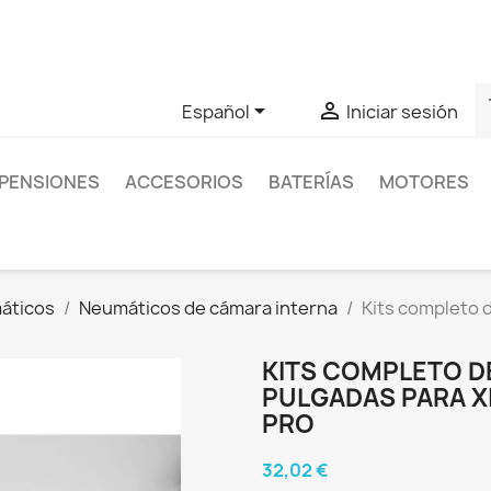
as sobre un producto en concreto tú puedes contactar con nos
s


Español
Iniciar sesión
PENSIONES
ACCESORIOS
BATERÍAS
MOTORES
áticos
Neumáticos de cámara interna
Kits completo 
KITS COMPLETO D
PULGADAS PARA XI
PRO
32,02 €