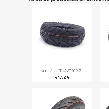
Vista rápida

Neumático TUOVT 10 X 3...
44,52 €