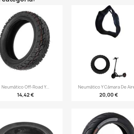
Vista rápida
Vista rápida


Neumático Off-Road Y...
Neumático Y Cámara De Aire
14,42 €
20,00 €