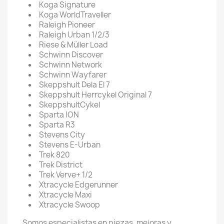
Koga Signature
Koga WorldTraveller
Raleigh Pioneer
Raleigh Urban 1/2/3
Riese & Müller Load
Schwinn Discover
Schwinn Network
Schwinn Wayfarer
Skeppshult Dela El 7
Skeppshult Herrcykel Original 7
SkeppshultCykel
Sparta ION
Sparta R3
Stevens City
Stevens E-Urban
Trek 820
Trek District
Trek Verve+ 1/2
Xtracycle Edgerunner
Xtracycle Maxi
Xtracycle Swoop
Somos especialistas en piezas, mejoras y