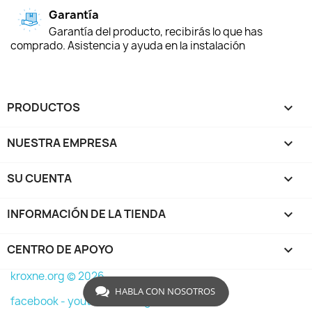
Garantía
Garantía del producto, recibirás lo que has
comprado. Asistencia y ayuda en la instalación
PRODUCTOS

NUESTRA EMPRESA

SU CUENTA

INFORMACIÓN DE LA TIENDA
keyboard_arrow_down
CENTRO DE APOYO

kroxne.org © 2026
HABLA CON NOSOTROS
facebook -
youtube -
instagram