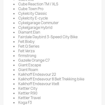
Cube Reaction TM / XLS
Cube Town Pro
Cykelcity Classic
Cykelcity E-cycle
Cykelgarage Commuter
Cykelgarage Hybrid
Diamant Elan
Fairdale Daybird 3-Speed City Bike
Felt Bixby
Felt Q Series
Felt Verza
firmstrong
Gazelle Orange C7
Giant Escape
Giant Roam
Kalkhoff Endeavour 22
Kalkhoff Endeavour 8 Belt Trekking bike
Kalkhoff Endeavour lite8
Kettler City
Kettler R90
Kettler Travel
Koga F3