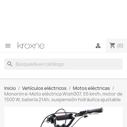
Si no has encontrado el producto que buscas o tienes
dudas sobre un producto en concreto tú puedes
contactar con nosotros a través de Whatsapp para
obtener una respuesta más rápida a tus consultas -->
Whatsapp +34 696403761
shopping_cart


(0)
search
Inicio
Vehículos eléctricos
Motos eléctricas
Monorim e-Moto eléctrica Wish007, 55 km/h, motor de
1500 W, batería 21Ah, suspensión hidráulica ajustable