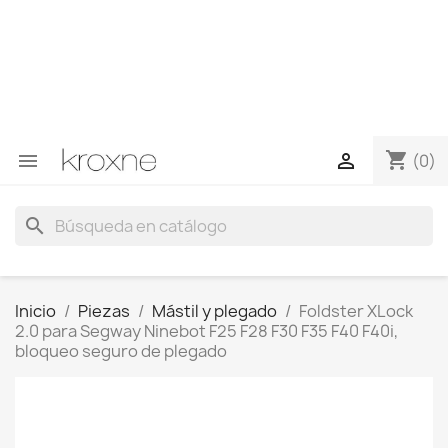
Si no has encontrado el producto que buscas o tienes
dudas sobre un producto en concreto tú puedes
contactar con nosotros a través de Whatsapp para
obtener una respuesta más rápida a tus consultas -->
Whatsapp +34 696403761
shopping_cart


(0)
search
Inicio
Piezas
Mástil y plegado
Foldster XLock
2.0 para Segway Ninebot F25 F28 F30 F35 F40 F40i,
bloqueo seguro de plegado