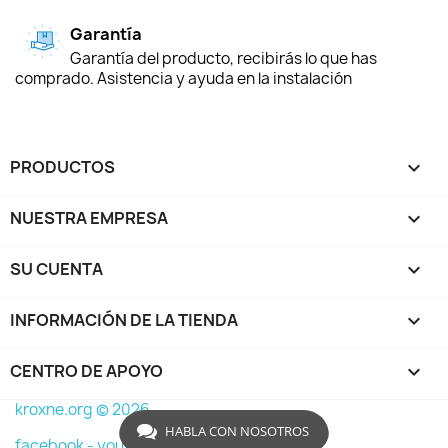
Garantía
Garantía del producto, recibirás lo que has
comprado. Asistencia y ayuda en la instalación
PRODUCTOS

NUESTRA EMPRESA

SU CUENTA

INFORMACIÓN DE LA TIENDA
keyboard_arrow_down
CENTRO DE APOYO

kroxne.org © 2026
HABLA CON NOSOTROS
facebook -
youtube -
instagram