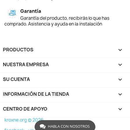
Garantía
Garantía del producto, recibirás lo que has
comprado. Asistencia y ayuda en la instalación
PRODUCTOS

NUESTRA EMPRESA

SU CUENTA

INFORMACIÓN DE LA TIENDA
keyboard_arrow_down
CENTRO DE APOYO

kroxne.org © 2026
HABLA CON NOSOTROS